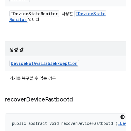
IDevice
State
Monitor
IDevice
State
: 사용할
Monitor
입니다.
생성 값
Device
Not
Available
Exception
기기를 복구할 수 없는 경우
recover
Device
Fastbootd
public abstract void recoverDeviceFastbootd (
IDevi