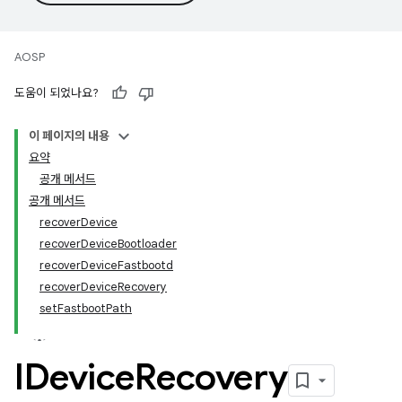
AOSP
도움이 되었나요?
이 페이지의 내용
요약
공개 메서드
공개 메서드
recoverDevice
recoverDeviceBootloader
recoverDeviceFastbootd
recoverDeviceRecovery
setFastbootPath
IDevice
Recovery