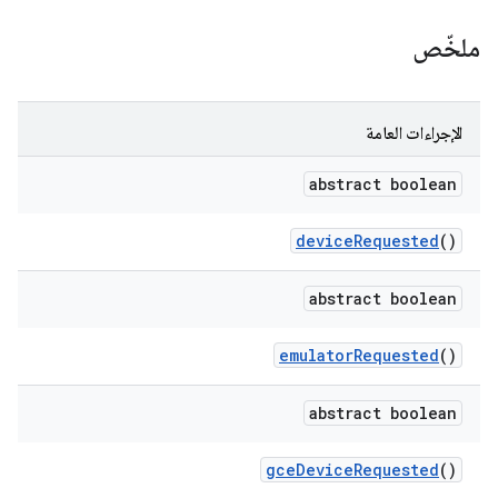
ملخّص
الإجراءات العامة
abstract boolean
device
Requested
()
abstract boolean
emulator
Requested
()
abstract boolean
gce
Device
Requested
()