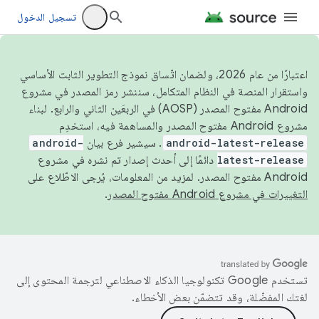
تسجيل الدخول
اعتبارًا من عام 2026، ولضمان اتّساق نموذج التطوير الثابت الأساسي
واستقرار المنصة في النظام المتكامل، سننشر رمز المصدر في مشروع
Android مفتوح المصدر (AOSP) في الربعَين الثاني والرابع. لبناء
مشروع Android مفتوح المصدر والمساهمة فيه، استخدِم
android-latest-release
. سيشير فرع بيان
android-
latest-release
دائمًا إلى أحدث إصدار تم نشره في مشروع
Android مفتوح المصدر. لمزيد من المعلومات، يُرجى الاطّلاع على
التغييرات في مشروع Android مفتوح المصدر
.
تستخدم Google تكنولوجيا الذكاء الاصطناعي لترجمة المحتوى إلى
لغتك المفضّلة، وقد تتضمّن بعض الأخطاء.