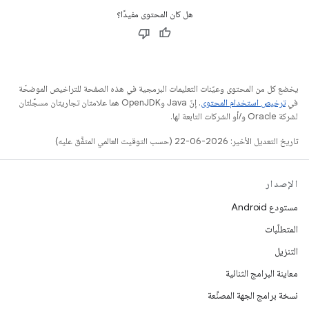
هل كان المحتوى مفيدًا؟
يخضع كل من المحتوى وعيّنات التعليمات البرمجية في هذه الصفحة للتراخيص الموضحّة
في
ترخيص استخدام المحتوى
. إنّ Java وOpenJDK هما علامتان تجاريتان مسجَّلتان
لشركة Oracle و/أو الشركات التابعة لها.
تاريخ التعديل الأخير: 2026-06-22 (حسب التوقيت العالمي المتفَّق عليه)
الإصدار
مستودع Android
المتطلّبات
التنزيل
معاينة البرامج الثنائية
نسخة برامج الجهة المصنِّعة