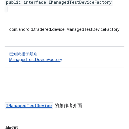
public interface IManagedTestDeviceFactory
com.android.tradefed.device.IManagedTestDeviceFactory
已知間接子類別
ManagedTestDeviceFactory
IManagedTestDevice
的創作者介面