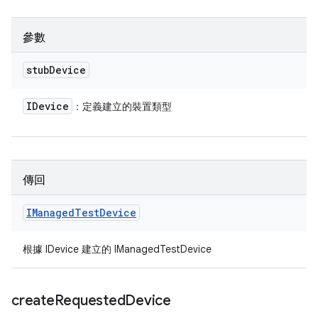
參數
stub
Device
IDevice
：定義建立的裝置類型
傳回
IManaged
Test
Device
根據 IDevice 建立的 IManagedTestDevice
create
Requested
Device