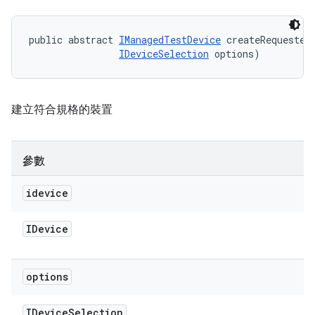
public abstract 
IManagedTestDevice
 createRequested
IDeviceSelection
 options)
建立符合規格的裝置
參數
idevice
IDevice
options
IDevice
Selection