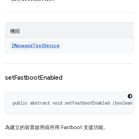
傳回
IManaged
Test
Device
set
Fastboot
Enabled
public abstract void setFastbootEnabled (boolean e
為建立的裝置啟用或停用 Fastboot 支援功能。