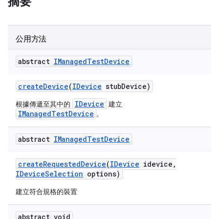
摘要
公用方法
abstract
IManaged
Test
Device
create
Device
(
IDevice
stub
Device)
IDevice
根據傳遞至其中的
建立
IManagedTestDevice
。
abstract
IManaged
Test
Device
create
Requested
Device
(
IDevice
idevice
,
IDevice
Selection
options)
建立符合規格的裝置
abstract void