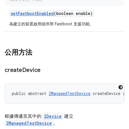
set
Fastboot
Enabled
(boolean enable)
為建立的裝置啟用或停用 Fastboot 支援功能。
公用方法
create
Device
public abstract 
IManagedTestDevice
 createDevice (
I
根據傳遞至其中的
IDevice
建立
IManagedTestDevice
。