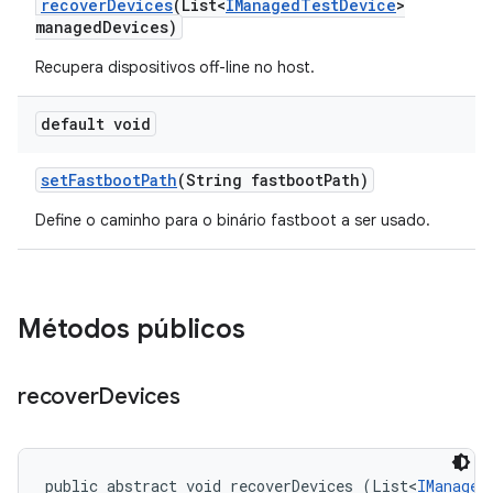
recover
Devices
(List<
IManaged
Test
Device
>
managed
Devices)
Recupera dispositivos off-line no host.
default void
set
Fastboot
Path
(String fastboot
Path)
Define o caminho para o binário fastboot a ser usado.
Métodos públicos
recover
Devices
public abstract void recoverDevices (List<
IManaged