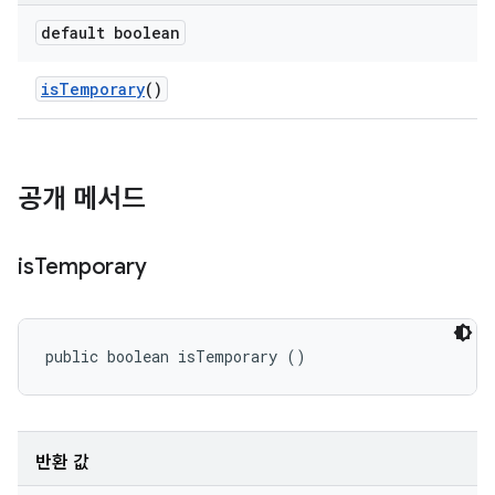
default boolean
is
Temporary
()
공개 메서드
is
Temporary
public boolean isTemporary ()
반환 값