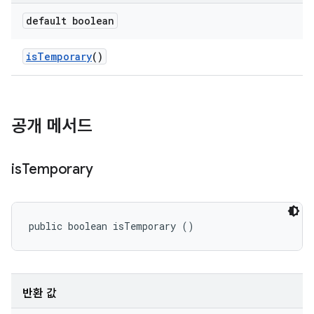
default boolean
is
Temporary
()
공개 메서드
is
Temporary
public boolean isTemporary ()
반환 값