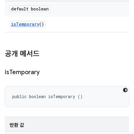
default boolean
is
Temporary
()
공개 메서드
is
Temporary
public boolean isTemporary ()
반환 값