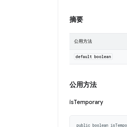
摘要
公用方法
default boolean
公用方法
is
Temporary
public boolean isTemp