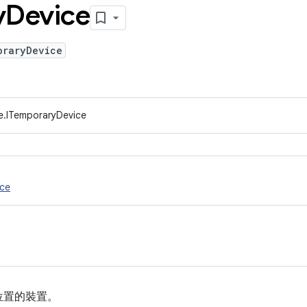
y
Device
oraryDevice
e.ITemporaryDevice
ce
位置的裝置。