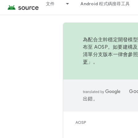
文件
Android 程式碼搜尋工具
為配合主幹穩定開發模型，
布至 AOSP。如要建構及
清單分支版本一律會參照推
更
」。
Go
出錯。
AOSP