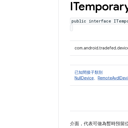
ITemporar
public interface ITemp
com.android.tradefed.devic
已知間接子類別
NullDevice
、
RemoteAvdIDevi
介面，代表可做為暫時預留