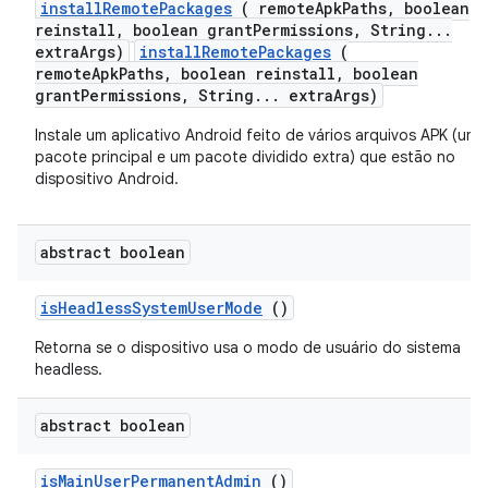
install
Remote
Packages
( remote
Apk
Paths
,
boolean
reinstall
,
boolean grant
Permissions
,
String
.
.
.
extra
Args)
installRemotePackages
(
remoteApkPaths, boolean reinstall, boolean
grantPermissions, String... extraArgs)
Instale um aplicativo Android feito de vários arquivos APK (um
pacote principal e um pacote dividido extra) que estão no
dispositivo Android.
abstract boolean
is
Headless
System
User
Mode
()
Retorna se o dispositivo usa o modo de usuário do sistema
headless.
abstract boolean
is
Main
User
Permanent
Admin
()