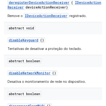
deregister
Device
Action
Receiver
(
IDevice
Action
Receiver
device
Action
Receiver)
IDeviceActionReceiver
Remove o
registrado.
abstract void
disable
Keyguard
()
Tentativas de desativar a proteção do teclado.
abstract boolean
disable
Network
Monitor
()
Desativa o monitoramento de rede no dispositivo.
abstract boolean
disconnect
From
Wifi
()