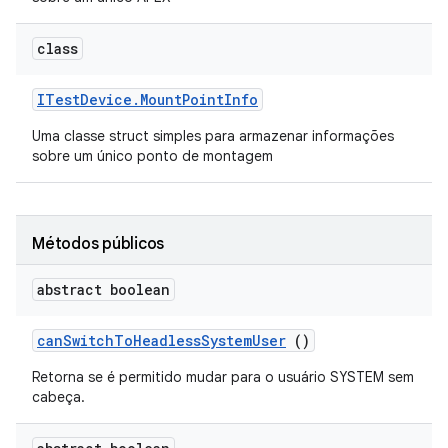
class
ITest
Device
.
Mount
Point
Info
Uma classe struct simples para armazenar informações
sobre um único ponto de montagem
Métodos públicos
abstract boolean
can
Switch
To
Headless
System
User
()
Retorna se é permitido mudar para o usuário SYSTEM sem
cabeça.