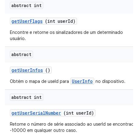
abstract int
get
User
Flags
(int user
Id)
Encontre e retorne os sinalizadores de um determinado
usuário.
abstract
get
User
Infos
()
UserInfo
Obtém o mapa de useId para
no dispositivo.
abstract int
get
User
Serial
Number
(int user
Id)
Retorne o número de série associado ao userId se encontrado,
-10000 em qualquer outro caso.