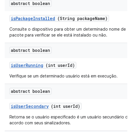
abstract boolean
is
Package
Installed
(String package
Name)
Consulte o dispositivo para obter um determinado nome de
pacote para verificar se ele está instalado ou não.
abstract boolean
is
User
Running
(int user
Id)
Verifique se um determinado usuário está em execução.
abstract boolean
is
User
Secondary
(int user
Id)
Retorna se o usuário especificado é um usuário secundário de
acordo com seus sinalizadores.