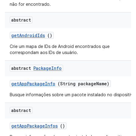
não for encontrado.
abstract
get
Android
Ids
()
Crie um mapa de IDs de Android encontrados que
correspondam aos IDs de usuário.
abstract
Package
Info
get
App
Package
Info
(String package
Name)
Busque informações sobre um pacote instalado no dispositivo
abstract
get
App
Package
Infos
()