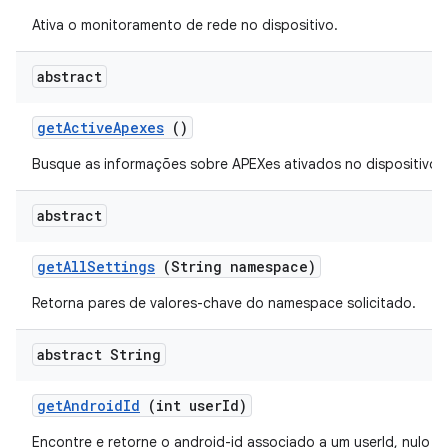
Ativa o monitoramento de rede no dispositivo.
abstract
get
Active
Apexes
()
Busque as informações sobre APEXes ativados no dispositivo.
abstract
get
All
Settings
(String namespace)
Retorna pares de valores-chave do namespace solicitado.
abstract String
get
Android
Id
(int user
Id)
Encontre e retorne o android-id associado a um userId, nulo s