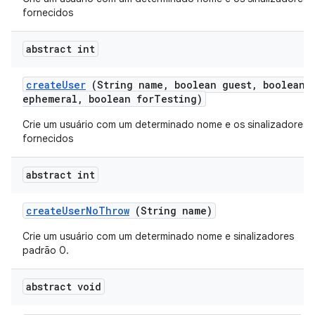
fornecidos
abstract int
create
User
(String name
,
boolean guest
,
boolean
ephemeral
,
boolean for
Testing)
Crie um usuário com um determinado nome e os sinalizadores
fornecidos
abstract int
create
User
No
Throw
(String name)
Crie um usuário com um determinado nome e sinalizadores
padrão 0.
abstract void