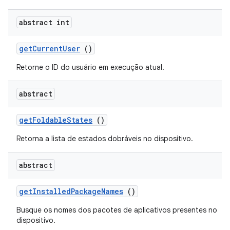
abstract int
get
Current
User
()
Retorne o ID do usuário em execução atual.
abstract
get
Foldable
States
()
Retorna a lista de estados dobráveis ​​no dispositivo.
abstract
get
Installed
Package
Names
()
Busque os nomes dos pacotes de aplicativos presentes no
dispositivo.