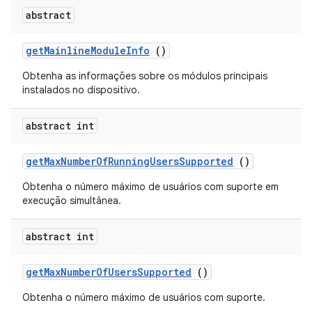
abstract
get
Mainline
Module
Info
()
Obtenha as informações sobre os módulos principais
instalados no dispositivo.
abstract int
get
Max
Number
Of
Running
Users
Supported
()
Obtenha o número máximo de usuários com suporte em
execução simultânea.
abstract int
get
Max
Number
Of
Users
Supported
()
Obtenha o número máximo de usuários com suporte.