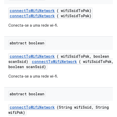
connect
To
Wifi
Network
( wifi
Ssid
To
Psk)
connectToWifiNetwork
( wifiSsidToPsk)
Conecta-se a uma rede wi-fi.
abstract boolean
connect
To
Wifi
Network
( wifi
Ssid
To
Psk
,
boolean
scan
Ssid)
connectToWifiNetwork
( wifiSsidToPsk,
boolean scanSsid)
Conecta-se a uma rede wi-fi.
abstract boolean
connect
To
Wifi
Network
(String wifi
Ssid
,
String
wifi
Psk)