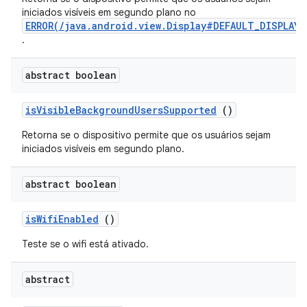
iniciados visíveis em segundo plano no
ERROR(/java.android.view.Display#DEFAULT_DISPLAY)
.
abstract boolean
is
Visible
Background
Users
Supported
()
Retorna se o dispositivo permite que os usuários sejam
iniciados visíveis em segundo plano.
abstract boolean
is
Wifi
Enabled
()
Teste se o wifi está ativado.
abstract