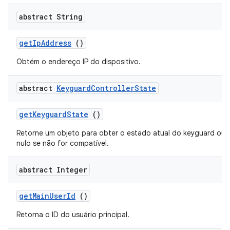
abstract String
get
Ip
Address
()
Obtém o endereço IP do dispositivo.
abstract
Keyguard
Controller
State
get
Keyguard
State
()
Retorne um objeto para obter o estado atual do keyguard ou
nulo se não for compatível.
abstract Integer
get
Main
User
Id
()
Retorna o ID do usuário principal.