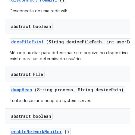
Desconecta de uma rede wifi.
abstract boolean
does
File
Exist
(String device
File
Path
,
int user
Id)
Método auxiliar para determinar se o arquivo no dispositivo
existe para um determinado usuário.
abstract File
dump
Heap
(String process
,
String device
Path)
Tente despejar o heap do system_server.
abstract boolean
enable
Network
Monitor
()