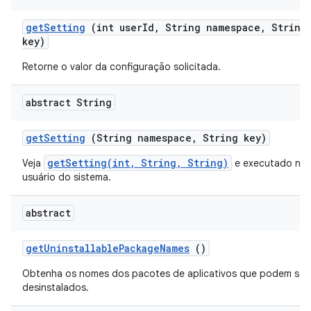
get
Setting
(int user
Id
,
String namespace
,
String
key)
Retorne o valor da configuração solicitada.
abstract String
get
Setting
(String namespace
,
String key)
getSetting(int, String, String)
Veja
e executado no
usuário do sistema.
abstract
get
Uninstallable
Package
Names
()
Obtenha os nomes dos pacotes de aplicativos que podem ser
desinstalados.