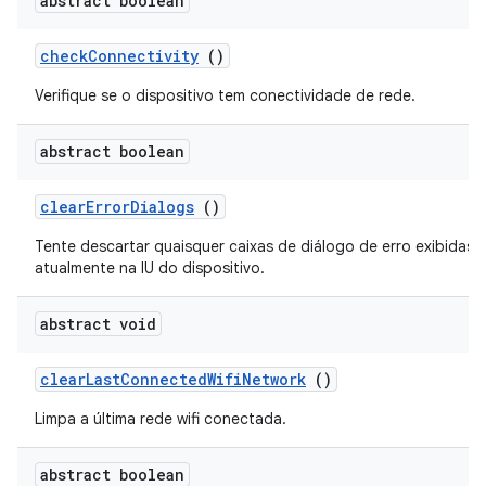
abstract boolean
check
Connectivity
()
Verifique se o dispositivo tem conectividade de rede.
abstract boolean
clear
Error
Dialogs
()
Tente descartar quaisquer caixas de diálogo de erro exibidas
atualmente na IU do dispositivo.
abstract void
clear
Last
Connected
Wifi
Network
()
Limpa a última rede wifi conectada.
abstract boolean