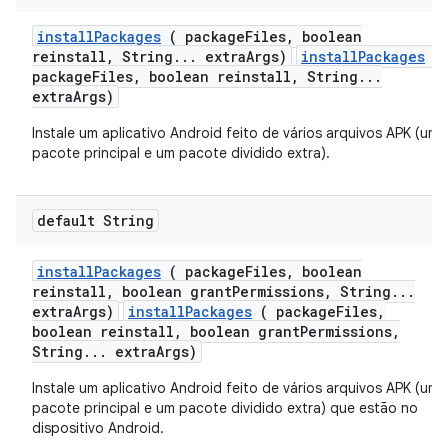
install
Packages
( package
Files
,
boolean
reinstall
,
String
.
.
.
extra
Args)
installPackages
(
packageFiles, boolean reinstall, String...
extraArgs)
Instale um aplicativo Android feito de vários arquivos APK (um
pacote principal e um pacote dividido extra).
default String
install
Packages
( package
Files
,
boolean
reinstall
,
boolean grant
Permissions
,
String
.
.
.
extra
Args)
installPackages
( packageFiles,
boolean reinstall, boolean grantPermissions,
String... extraArgs)
Instale um aplicativo Android feito de vários arquivos APK (um
pacote principal e um pacote dividido extra) que estão no
dispositivo Android.