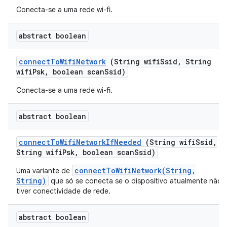
Conecta-se a uma rede wi-fi.
abstract boolean
connect
To
Wifi
Network
(String wifi
Ssid
,
String
wifi
Psk
,
boolean scan
Ssid)
Conecta-se a uma rede wi-fi.
abstract boolean
connect
To
Wifi
Network
If
Needed
(String wifi
Ssid
,
String wifi
Psk
,
boolean scan
Ssid)
connectToWifiNetwork(String,
Uma variante de
String)
que só se conecta se o dispositivo atualmente não
tiver conectividade de rede.
abstract boolean