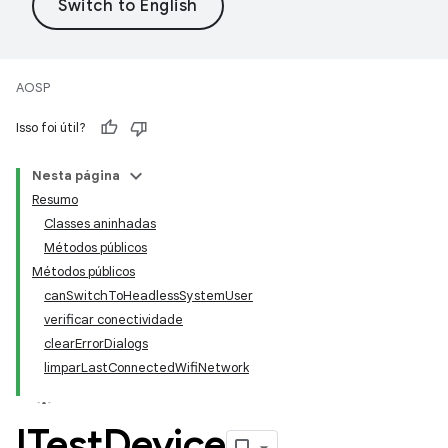
AOSP
Isso foi útil?
Nesta página
Resumo
Classes aninhadas
Métodos públicos
Métodos públicos
canSwitchToHeadlessSystemUser
verificar conectividade
clearErrorDialogs
limparLastConnectedWifiNetwork
ITest
Device