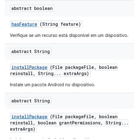
abstract boolean
has
Feature
(String feature)
Verifique se um recurso está disponível em um dispositivo.
abstract String
install
Package
(File package
File
,
boolean
reinstall
,
String
.
.
.
extra
Args)
Instale um pacote Android no dispositivo.
abstract String
install
Package
(File package
File
,
boolean
reinstall
,
boolean grant
Permissions
,
String
.
.
.
extra
Args)