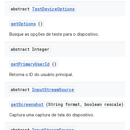
abstract
Test
Device
Options
get
Options
()
Busque as opções de teste para o dispositivo.
abstract Integer
get
Primary
User
Id
()
Retorna o ID do usuário principal.
abstract
Input
Stream
Source
get
Screenshot
(String format
,
boolean rescale)
Captura uma captura de tela do dispositivo.
abstract
Input
Stream
Source