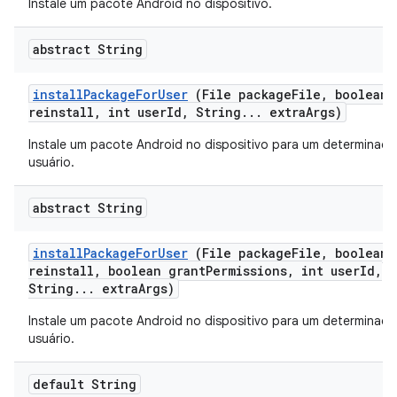
Instale um pacote Android no dispositivo.
abstract String
install
Package
For
User
(File package
File
,
boolean
reinstall
,
int user
Id
,
String
.
.
.
extra
Args)
Instale um pacote Android no dispositivo para um determinado
usuário.
abstract String
install
Package
For
User
(File package
File
,
boolean
reinstall
,
boolean grant
Permissions
,
int user
Id
,
String
.
.
.
extra
Args)
Instale um pacote Android no dispositivo para um determinado
usuário.
default String