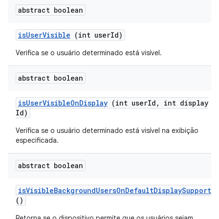
abstract boolean
is
User
Visible
(int user
Id)
Verifica se o usuário determinado está visível.
abstract boolean
is
User
Visible
On
Display
(int user
Id
,
int display
Id)
Verifica se o usuário determinado está visível na exibição
especificada.
abstract boolean
is
Visible
Background
Users
On
Default
Display
Supporte
()
Retorna se o dispositivo permite que os usuários sejam