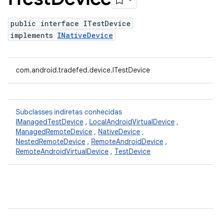
public interface ITestDevice
implements
INativeDevice
com.android.tradefed.device.ITestDevice
Subclasses indiretas conhecidas
IManagedTestDevice
,
LocalAndroidVirtualDevice
,
ManagedRemoteDevice
,
NativeDevice
,
NestedRemoteDevice
,
RemoteAndroidDevice
,
RemoteAndroidVirtualDevice
,
TestDevice