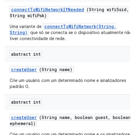
connect
To
Wifi
Network
If
Needed
(String wifi
Ssid
,
String wifi
Psk)
connectToWifiNetwork(String,
Uma variante de
String)
que só se conecta se o dispositivo atualmente não
tiver conectividade de rede.
abstract int
create
User
(String name)
Crie um usuário com um determinado nome e sinalizadores
padrão 0.
abstract int
create
User
(String name
,
boolean guest
,
boolean
ephemeral)
Crie um usuário com um determinado nome e os sinalizadores