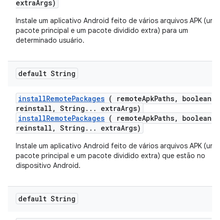
extraArgs)
Instale um aplicativo Android feito de vários arquivos APK (um
pacote principal e um pacote dividido extra) para um
determinado usuário.
default String
install
Remote
Packages
( remote
Apk
Paths
,
boolean
reinstall
,
String
.
.
.
extra
Args)
installRemotePackages
( remoteApkPaths, boolean
reinstall, String... extraArgs)
Instale um aplicativo Android feito de vários arquivos APK (um
pacote principal e um pacote dividido extra) que estão no
dispositivo Android.
default String