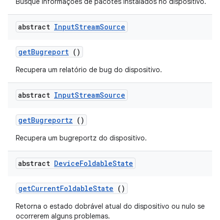
Busque informações de pacotes instalados no dispositivo.
abstract
Input
Stream
Source
get
Bugreport
()
Recupera um relatório de bug do dispositivo.
abstract
Input
Stream
Source
get
Bugreportz
()
Recupera um bugreportz do dispositivo.
abstract
Device
Foldable
State
get
Current
Foldable
State
()
Retorna o estado dobrável atual do dispositivo ou nulo se
ocorrerem alguns problemas.