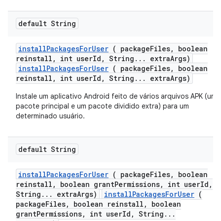
default String
install
Packages
For
User
( package
Files
,
boolean
reinstall
,
int user
Id
,
String
.
.
.
extra
Args)
installPackagesForUser
( packageFiles, boolean
reinstall, int userId, String... extraArgs)
Instale um aplicativo Android feito de vários arquivos APK (um
pacote principal e um pacote dividido extra) para um
determinado usuário.
default String
install
Packages
For
User
( package
Files
,
boolean
reinstall
,
boolean grant
Permissions
,
int user
Id
,
String
.
.
.
extra
Args)
installPackagesForUser
(
packageFiles, boolean reinstall, boolean
grantPermissions, int userId, String...