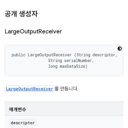
공개 생성자
Large
Output
Receiver
public LargeOutputReceiver (String descriptor, 

                String serialNumber, 

                long maxDataSize)
LargeOutputReceiver
를 만듭니다.
매개변수
descriptor