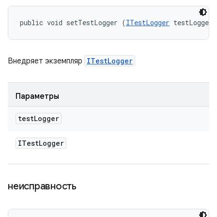
public void setTestLogger (
ITestLogger
 testLogger)
Внедряет экземпляр
ITestLogger
Параметры
test
Logger
ITest
Logger
неисправность