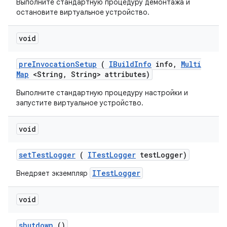
Выполните стандартную процедуру демонтажа и
остановите виртуальное устройство.
void
pre
Invocation
Setup
(
IBuild
Info
info
,
Multi
Map
<String
,
String> attributes)
Выполните стандартную процедуру настройки и
запустите виртуальное устройство.
void
set
Test
Logger
(
ITest
Logger
test
Logger)
ITestLogger
Внедряет экземпляр
void
shutdown
()