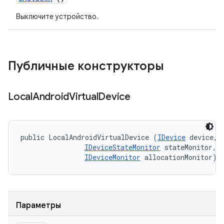
Выключите устройство.
Публичные конструкторы
Local
Android
Virtual
Device
public LocalAndroidVirtualDevice (
IDevice
 device, 

IDeviceStateMonitor
 stateMonitor, 

IDeviceMonitor
 allocationMonitor)
Параметры