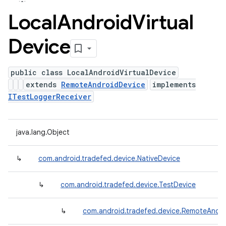
Local
Android
Virtual
Device
public class LocalAndroidVirtualDevice
extends
RemoteAndroidDevice
implements
ITestLoggerReceiver
java.lang.Object
↳
com.android.tradefed.device.NativeDevice
↳
com.android.tradefed.device.TestDevice
↳
com.android.tradefed.device.RemoteAndro