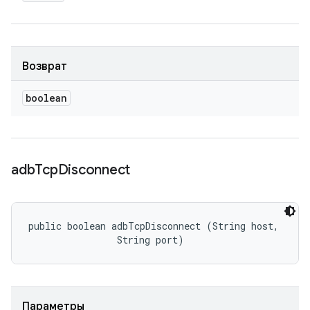
Возврат
boolean
adb
Tcp
Disconnect
public boolean adbTcpDisconnect (String host, 

                String port)
Параметры