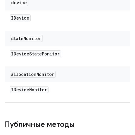
device
IDevice
state
Monitor
IDevice
State
Monitor
allocation
Monitor
IDevice
Monitor
Публичные методы