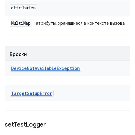
attributes
Multi
Map
: атрибуты, хранящиеся в контексте вызова
Броски
Device
Not
Available
Exception
Target
Setup
Error
set
Test
Logger