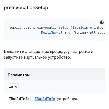
pre
Invocation
Setup
public void preInvocationSetup (
IBuildInfo
 info, 

MultiMap
<String, String> attribute
Выполните стандартную процедуру настройки и
запустите виртуальное устройство.
Параметры
info
IBuild
Info
IBuild
Info
:
устройства.