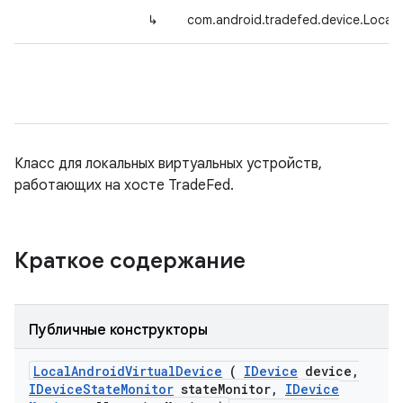
↳
com.android.tradefed.device.LocalA
Класс для локальных виртуальных устройств,
работающих на хосте TradeFed.
Краткое содержание
Публичные конструкторы
Local
Android
Virtual
Device
(
IDevice
device
,
IDevice
State
Monitor
state
Monitor
,
IDevice