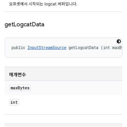
오프셋에서 시작되는 logcat 버퍼입니다.
get
Logcat
Data
public 
InputStreamSource
 getLogcatData (int maxByt
매개변수
max
Bytes
int