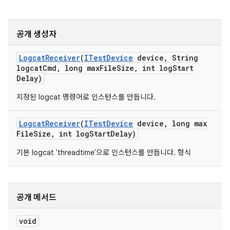
공개 생성자
Logcat
Receiver
(
ITest
Device
device
,
String
logcat
Cmd
,
long max
File
Size
,
int log
Start
Delay)
지정된 logcat 명령어로 인스턴스를 만듭니다.
Logcat
Receiver
(
ITest
Device
device
,
long max
File
Size
,
int log
Start
Delay)
기본 logcat 'threadtime'으로 인스턴스를 만듭니다. 형식
공개 메서드
void