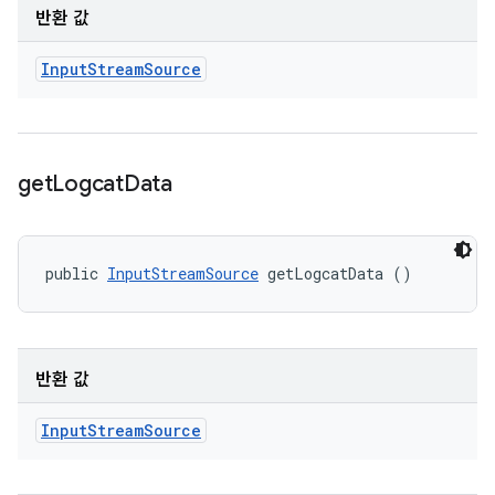
반환 값
Input
Stream
Source
get
Logcat
Data
public 
InputStreamSource
 getLogcatData ()
반환 값
Input
Stream
Source