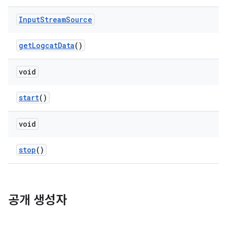
Input
Stream
Source
get
Logcat
Data
()
void
start
()
void
stop
()
공개 생성자