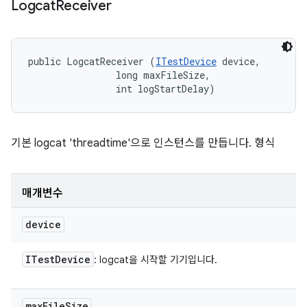
Logcat
Receiver
public LogcatReceiver (
ITestDevice
 device, 

                long maxFileSize, 

                int logStartDelay)
기본 logcat 'threadtime'으로 인스턴스를 만듭니다. 형식
매개변수
device
ITest
Device
: logcat을 시작할 기기입니다.
max
File
Size