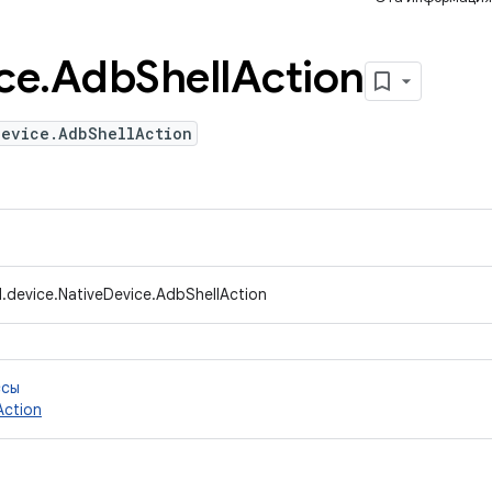
ce
.
Adb
Shell
Action
Device.AdbShellAction
.device.NativeDevice.AdbShellAction
ссы
Action