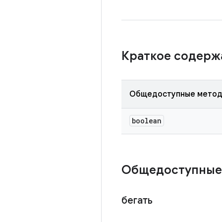
Краткое содер
Общедоступные мето
boolean
Общедоступные
бегать