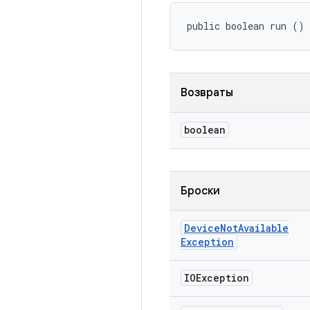
public boolean run ()
Возвраты
boolean
Броски
Device
Not
Available
Exception
IOException