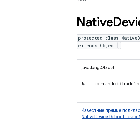
Native
Devi
protected class Native
extends Object
java.lang.Object
↳
com.android.tradefed
Известные прямые подкла
NativeDevice.RebootDevice