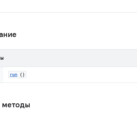
жание
ды
run
()
 методы