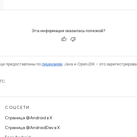
Эта информация оказалась полезной?
нице предоставлены по
лицензиям
. Java и OpenJDK – это зарегистриров
TC.
СОЦСЕТИ
Страница @Android в X
Страница @AndroidDev в X