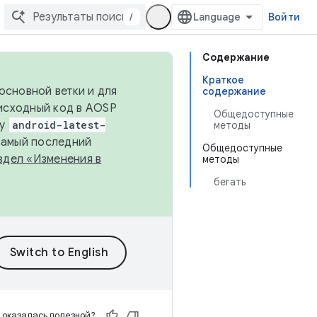
/
Войти
Содержание
Краткое
основной ветки и для
содержание
исходный код в AOSP
Общедоступные
ку
android-latest-
методы
 самый последний
Общедоступные
здел «Изменения в
методы
бегать
 оказалась полезной?