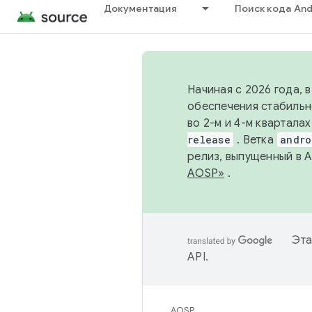
Документация
Поиск кода And
Начиная с 2026 года, 
обеспечения стабильн
во 2-м и 4-м квартала
release
. Ветка
andro
релиз, выпущенный в 
AOSP»
.
Эта
API
.
AOSP