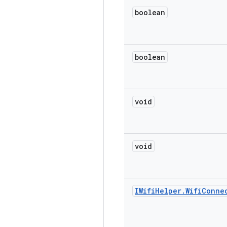
boolean
boolean
void
void
IWifi
Helper
.
Wifi
Conne