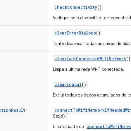
check
Connectivity
()
Verifique se o dispositivo tem conectivi
clear
Error
Dialogs
()
Tente dispensar todas as caixas de diálo
clear
Last
Connected
Wifi
Network
()
Limpa a última rede Wi-Fi conectada.
clear
Logcat
()
Exclui todos os dados acumulados do l
ction
Result
connect
To
Wifi
Network
If
Needed
Wi
Ssid)
connectToWifiNetw
Uma variante de