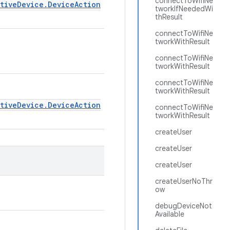
connectToWifiNe
ativeDevice.DeviceAction
tworkIfNeededWi
thResult
connectToWifiNe
tworkWithResult
connectToWifiNe
tworkWithResult
connectToWifiNe
tworkWithResult
ativeDevice.DeviceAction
connectToWifiNe
tworkWithResult
createUser
createUser
createUser
createUserNoThr
ow
debugDeviceNot
Available