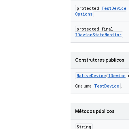
protected
Test
Device
Options
protected final
IDevice
State
Monitor
Construtores públicos
Native
Device
(
IDevice
d
TestDevice
Cria uma
.
Métodos públicos
String