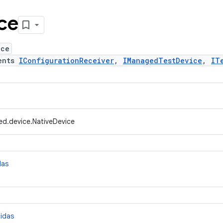
ce
ice
ents
IConfigurationReceiver
,
IManagedTestDevice
,
IT
ed.device.NativeDevice
das
cidas