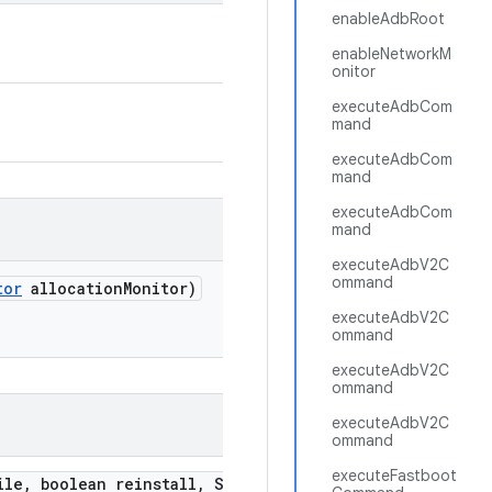
enableAdbRoot
enableNetworkM
onitor
executeAdbCom
mand
executeAdbCom
mand
executeAdbCom
mand
executeAdbV2C
ommand
tor
allocation
Monitor)
executeAdbV2C
ommand
executeAdbV2C
ommand
executeAdbV2C
ommand
executeFastboot
ile
,
boolean reinstall
,
String
.
.
.
extra
Args)