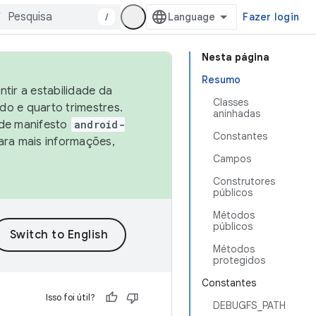
/
Fazer login
Nesta página
Resumo
tir a estabilidade da
Classes
o e quarto trimestres.
aninhadas
 de manifesto
android-
Constantes
ara mais informações,
Campos
Construtores
públicos
Métodos
públicos
Métodos
protegidos
Constantes
Isso foi útil?
DEBUGFS_PATH