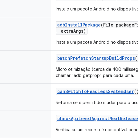
Instale um pacote Android no disposit
adb
Install
Package
(File package
F
.
extra
Args)
Instale um pacote Android no disposit
batch
Prefetch
Startup
Build
Props
(
Micro otimização (cerca de 400 miliss
chamar "adb getprop" para cada uma.
can
Switch
To
Headless
System
User
(
Retorna se é permitido mudar para o us
check
Api
Level
Against
Next
Release
Verifica se um recurso é compatível com