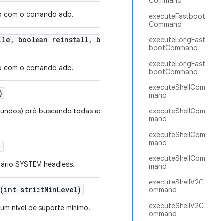
Command
ivo com o comando adb.
executeFastboot
Command
ile
,
boolean reinstall
,
boolean grant
Permissions
,
Stri
executeLongFast
bootCommand
executeLongFast
ivo com o comando adb.
bootCommand
executeShellCom
)
mand
egundos) pré-buscando todas as propriedades necessárias em vez d
executeShellCom
mand
executeShellCom
mand
)
executeShellCom
uário SYSTEM headless.
mand
executeShellV2C
(int strict
Min
Level)
ommand
executeShellV2C
 um nível de suporte mínimo.
ommand