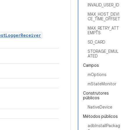
INVALID_USER_ID
MAX_HOST_DEVI
CE_TIME_OFFSET
MAX_RETRY_ATT
EMPTS
estLoggerReceiver
SD_CARD
STORAGE_EMUL
ATED
Campos
mOptions
mStateMonitor
Construtores
públicos
NativeDevice
Métodos públicos
adbInstallPackag