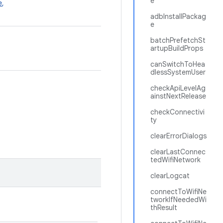
e
e
,
adbInstallPackag
e
batchPrefetchSt
artupBuildProps
canSwitchToHea
dlessSystemUser
checkApiLevelAg
ainstNextRelease
checkConnectivi
ty
clearErrorDialogs
clearLastConnec
tedWifiNetwork
clearLogcat
connectToWifiNe
tworkIfNeededWi
thResult