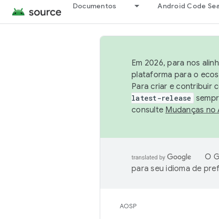
Documentos
Android Code Se
Em 2026, para nos alin
plataforma para o ecos
Para criar e contribuir
latest-release
sempre
consulte
Mudanças no
O G
para seu idioma de pre
AOSP