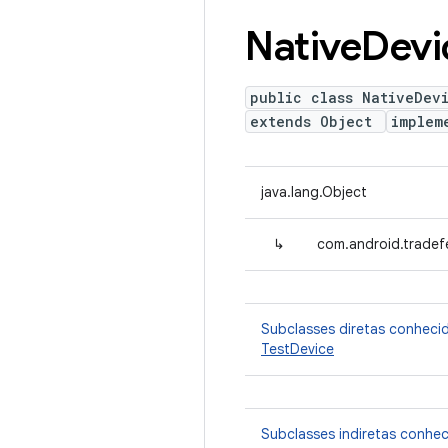
Native
Devi
public class NativeDev
extends Object
implem
java.lang.Object
↳
com.android.tradef
Subclasses diretas conheci
TestDevice
Subclasses indiretas conhe