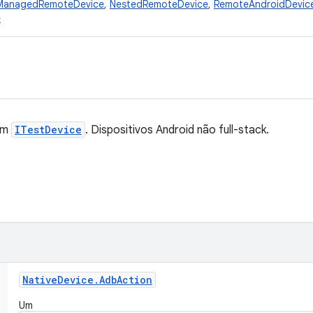
ManagedRemoteDevice
,
NestedRemoteDevice
,
RemoteAndroidDevic
e
um
ITestDevice
. Dispositivos Android não full-stack.
Native
Device
.
Adb
Action
Um