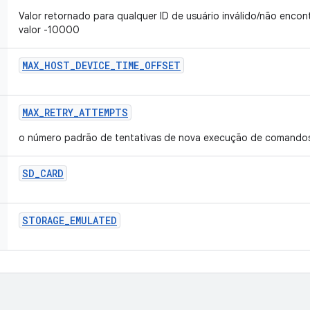
Valor retornado para qualquer ID de usuário inválido/não encon
valor -10000
MAX
_
HOST
_
DEVICE
_
TIME
_
OFFSET
MAX
_
RETRY
_
ATTEMPTS
o número padrão de tentativas de nova execução de comando
SD
_
CARD
STORAGE
_
EMULATED