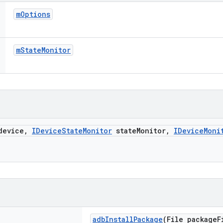
m
Options
m
State
Monitor
evice
,
IDevice
State
Monitor
state
Monitor
,
IDevice
Moni
adb
Install
Package
(File package
F