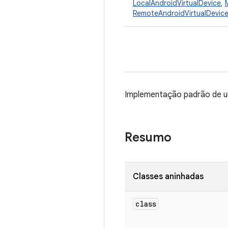
LocalAndroidVirtualDevice
,
RemoteAndroidVirtualDevic
Implementação padrão de 
Resumo
Classes aninhadas
class