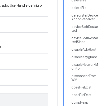
deleteFile
trado: UserHandle definiu o
deleteFile
deregisterDevice
ActionReceiver
deviceSoftRestar
ted
deviceSoftRestar
tedSince
s
disableAdbRoot
disableKeyguard
disableNetworkM
onitor
disconnectFrom
Wifi
doesFileExist
doesFileExist
dumpHeap