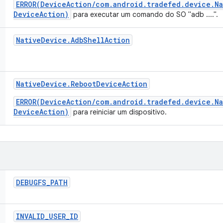
ERROR(DeviceAction/com.android.tradefed.device.N
DeviceAction)
para executar um comando do SO "adb ....".
Native
Device
.
Adb
Shell
Action
Native
Device
.
Reboot
Device
Action
ERROR(DeviceAction/com.android.tradefed.device.N
DeviceAction)
para reiniciar um dispositivo.
DEBUGFS
_
PATH
INVALID
_
USER
_
ID