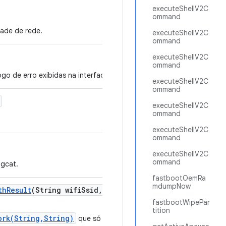
executeShellV2C
ommand
dade de rede.
executeShellV2C
ommand
executeShellV2C
ommand
go de erro exibidas na interface do dispositivo.
executeShellV2C
ommand
executeShellV2C
ommand
executeShellV2C
ommand
executeShellV2C
ommand
ogcat.
fastbootOemRa
mdumpNow
th
Result
(String wifi
Ssid
,
String wifi
Psk
,
boolean scan
fastbootWipePar
tition
ork(String,String)
que só se conecta se o dispositivo não tiver