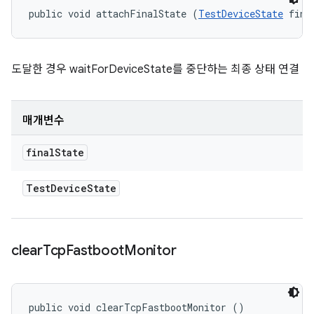
public void attachFinalState (
TestDeviceState
 fina
도달한 경우 waitForDeviceState를 중단하는 최종 상태 연결
매개변수
final
State
Test
Device
State
clear
Tcp
Fastboot
Monitor
public void clearTcpFastbootMonitor ()