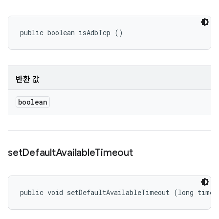
public boolean isAdbTcp ()
반환 값
boolean
set
Default
Available
Timeout
public void setDefaultAvailableTimeout (long timeo