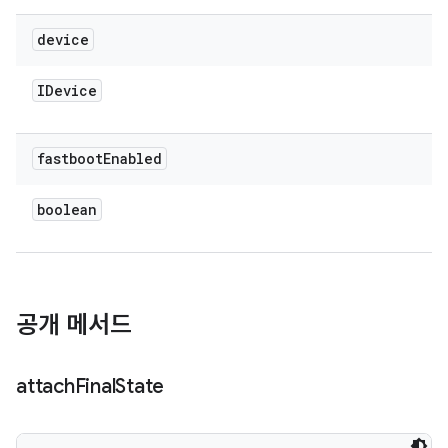
device
IDevice
fastboot
Enabled
boolean
공개 메서드
attach
Final
State