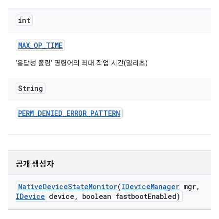
int
MAX
_
OP
_
TIME
'응답성 폴링' 명령어의 최대 작업 시간(밀리초)
String
PERM
_
DENIED
_
ERROR
_
PATTERN
공개 생성자
Native
Device
State
Monitor
(
IDevice
Manager
mgr
,
IDevice
device
,
boolean fastboot
Enabled)