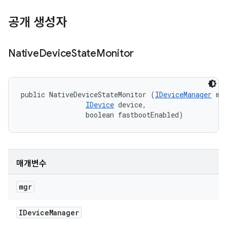
공개 생성자
Native
Device
State
Monitor
public NativeDeviceStateMonitor (
IDeviceManager
 mgr
IDevice
 device, 

                boolean fastbootEnabled)
매개변수
mgr
IDevice
Manager