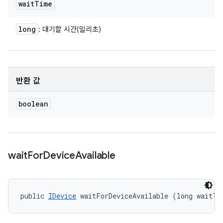
wait
Time
long
: 대기할 시간(밀리초)
반환 값
boolean
wait
For
Device
Available
public 
IDevice
 waitForDeviceAvailable (long waitTi