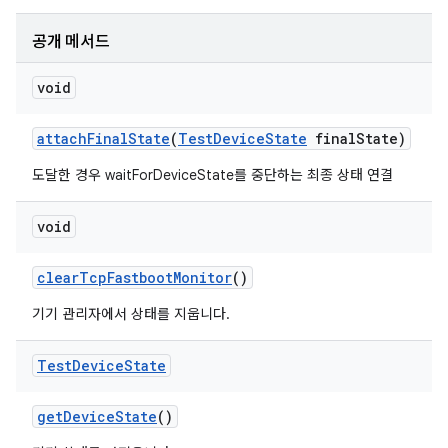
공개 메서드
void
attach
Final
State
(
Test
Device
State
final
State)
도달한 경우 waitForDeviceState를 중단하는 최종 상태 연결
void
clear
Tcp
Fastboot
Monitor
()
기기 관리자에서 상태를 지웁니다.
Test
Device
State
get
Device
State
()