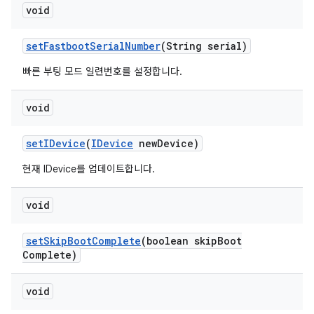
void
set
Fastboot
Serial
Number
(String serial)
빠른 부팅 모드 일련번호를 설정합니다.
void
set
IDevice
(
IDevice
new
Device)
현재 IDevice를 업데이트합니다.
void
set
Skip
Boot
Complete
(boolean skip
Boot
Complete)
void