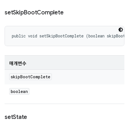
set
Skip
Boot
Complete
public void setSkipBootComplete (boolean skipBootC
매개변수
skip
Boot
Complete
boolean
set
State