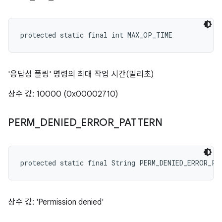
protected static final int MAX_OP_TIME
'응답성 폴링' 명령의 최대 작업 시간(밀리초)
상수 값: 10000 (0x00002710)
PERM
_
DENIED
_
ERROR
_
PATTERN
protected static final String PERM_DENIED_ERROR_PA
상수 값: 'Permission denied'