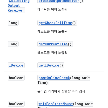
Collecting
create
Output
Receiver
()
Output
테스트를 위해 노출됨
Receiver
long
get
Check
Poll
Time
()
테스트를 위해 노출됨
long
get
Current
Time
()
테스트를 위해 노출됨
IDevice
get
IDevice
()
boolean
post
Online
Check
(long wait
Time)
온라인 기기에서 실행할 추가 검사
boolean
wait
For
Store
Mount
(long wait