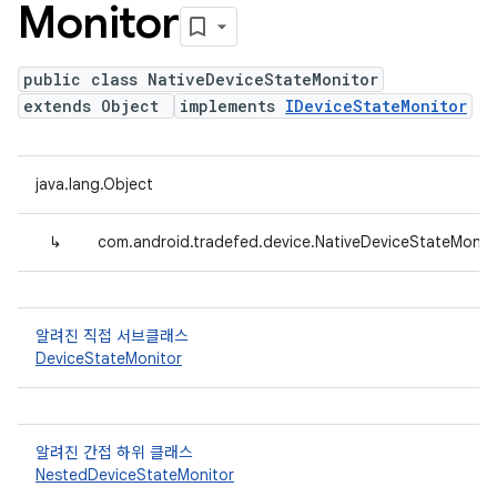
Monitor
public class NativeDeviceStateMonitor
extends Object
implements
IDeviceStateMonitor
java.lang.Object
↳
com.android.tradefed.device.NativeDeviceStateMonit
알려진 직접 서브클래스
DeviceStateMonitor
알려진 간접 하위 클래스
NestedDeviceStateMonitor