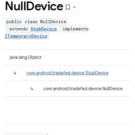
Null
Device
public class NullDevice
extends
StubDevice
implements
ITemporaryDevice
java.lang.Object
↳
com.android.tradefed.device.StubDevice
↳
com.android.tradefed.device.NullDevice