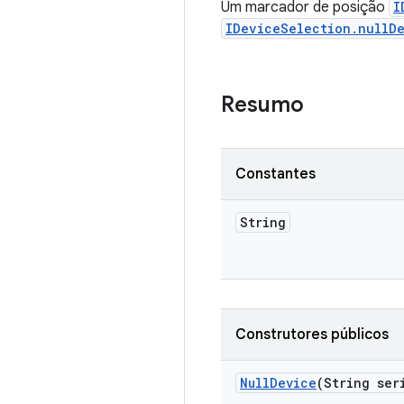
Um marcador de posição
I
IDeviceSelection.nullD
Resumo
Constantes
String
Construtores públicos
Null
Device
(String ser