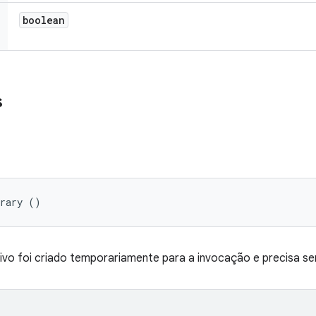
boolean
s
orary ()
tivo foi criado temporariamente para a invocação e precisa ser