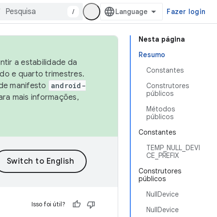
/
Fazer login
Nesta página
Resumo
tir a estabilidade da
Constantes
o e quarto trimestres.
 de manifesto
android-
Construtores
públicos
ara mais informações,
Métodos
públicos
Constantes
TEMP_NULL_DEVI
CE_PREFIX
Construtores
públicos
NullDevice
Isso foi útil?
NullDevice