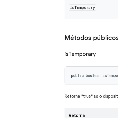
is
Temporary
Métodos público
is
Temporary
public boolean isTemp
Retorna "true" se o disposi
Retorna