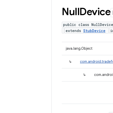
Null
Device
public class NullDevic
extends
StubDevice
i
java.lang.Object
↳
com.android.tradef
↳
com.androi