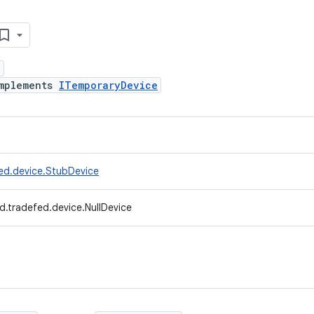
e
mplements
ITemporaryDevice
ed.device.StubDevice
d.tradefed.device.NullDevice