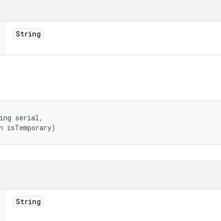
String
ing serial, 

n isTemporary)
String