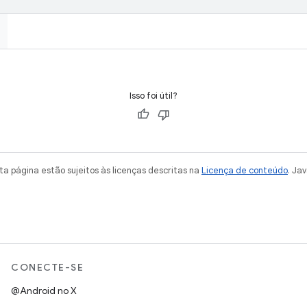
Isso foi útil?
a página estão sujeitos às licenças descritas na
Licença de conteúdo
. Ja
CONECTE-SE
@Android no X