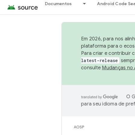
Documentos
Android Code Se
Em 2026, para nos alin
plataforma para o ecos
Para criar e contribuir
latest-release
sempre
consulte
Mudanças no
O G
para seu idioma de pre
AOSP