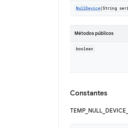
Null
Device
(String ser
Métodos públicos
boolean
Constantes
TEMP
_
NULL
_
DEVICE