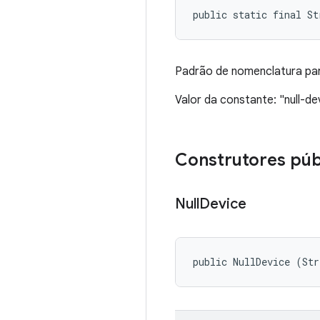
public static final S
Padrão de nomenclatura par
Valor da constante: "null-d
Construtores púb
Null
Device
public NullDevice (Str