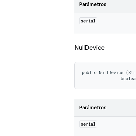
Parâmetros
serial
Null
Device
public NullDevice (Str
                boolea
Parâmetros
serial