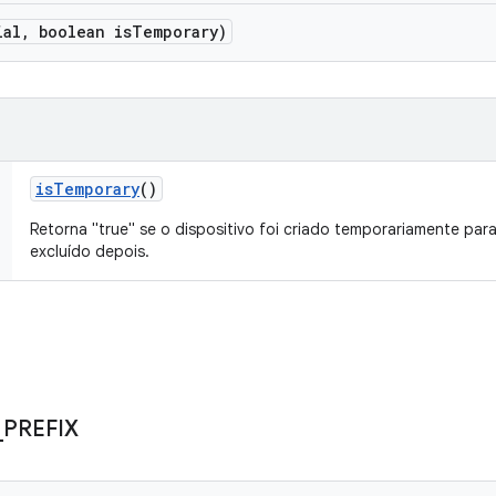
ial
,
boolean is
Temporary)
is
Temporary
()
Retorna "true" se o dispositivo foi criado temporariamente para
excluído depois.
_
PREFIX