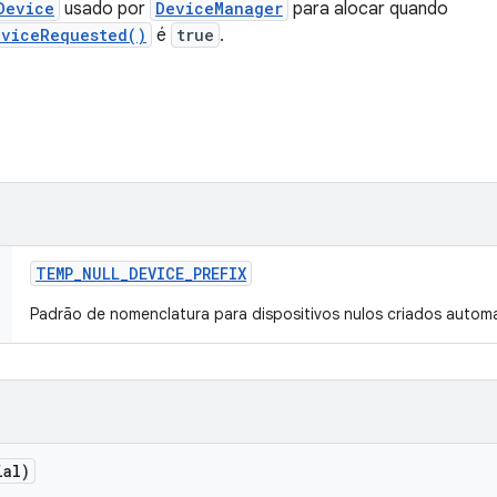
Device
usado por
DeviceManager
para alocar quando
eviceRequested()
é
true
.
TEMP
_
NULL
_
DEVICE
_
PREFIX
Padrão de nomenclatura para dispositivos nulos criados autom
ial)