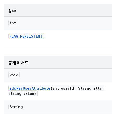
상수
int
FLAG
_
PERSISTENT
공개 메서드
void
add
Per
User
Attribute
(int user
Id
,
String attr
,
String value)
String