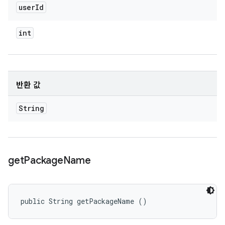
user
Id
int
반환 값
String
get
Package
Name
public String getPackageName ()