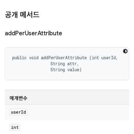
공개 메서드
add
Per
User
Attribute
public void addPerUserAttribute (int userId, 

                String attr, 

                String value)
매개변수
user
Id
int