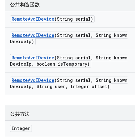
公共构造函数
Remote
Avd
IDevice
(String serial)
Remote
Avd
IDevice
(String serial
,
String known
Device
Ip)
Remote
Avd
IDevice
(String serial
,
String known
Device
Ip
,
boolean is
Temporary)
Remote
Avd
IDevice
(String serial
,
String known
Device
Ip
,
String user
,
Integer offset)
公共方法
Integer