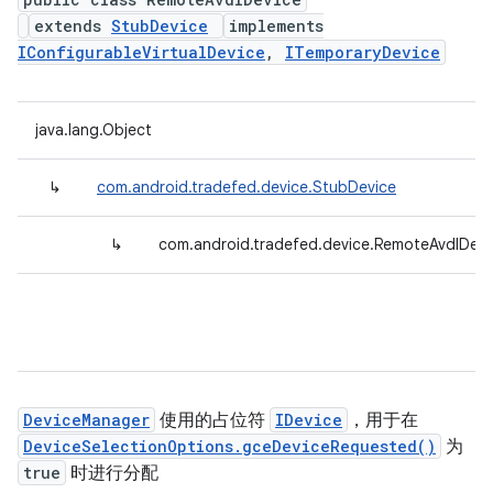
extends
StubDevice
implements
IConfigurableVirtualDevice
,
ITemporaryDevice
java.lang.Object
↳
com.android.tradefed.device.StubDevice
↳
com.android.tradefed.device.RemoteAvdIDevi
DeviceManager
使用的占位符
IDevice
，用于在
DeviceSelectionOptions.gceDeviceRequested()
为
true
时进行分配