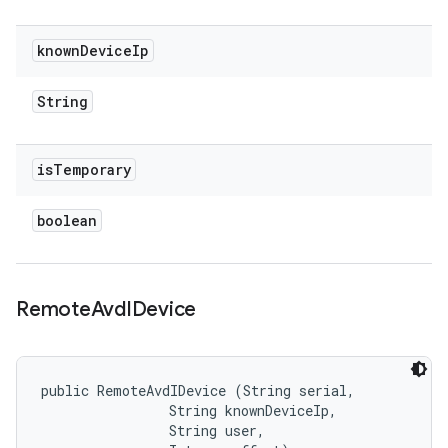
known
Device
Ip
String
is
Temporary
boolean
Remote
Avd
IDevice
public RemoteAvdIDevice (String serial, 

                String knownDeviceIp, 

                String user, 
