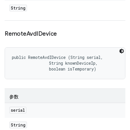
String
Remote
Avd
IDevice
public RemoteAvdIDevice (String serial, 

                String knownDeviceIp, 

                boolean isTemporary)
参数
serial
String