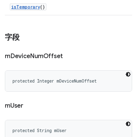
is
Temporary
()
字段
m
Device
Num
Offset
protected Integer mDeviceNumOffset
m
User
protected String mUser