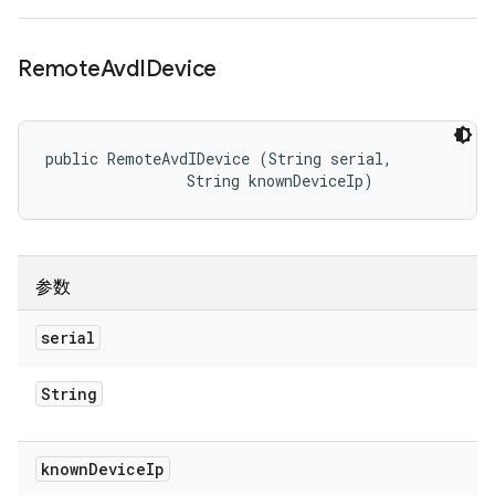
Remote
Avd
IDevice
public RemoteAvdIDevice (String serial, 

                String knownDeviceIp)
参数
serial
String
known
Device
Ip