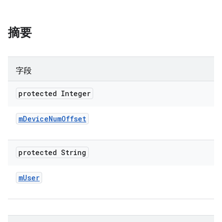
摘要
字段
protected Integer
m
Device
Num
Offset
protected String
m
User