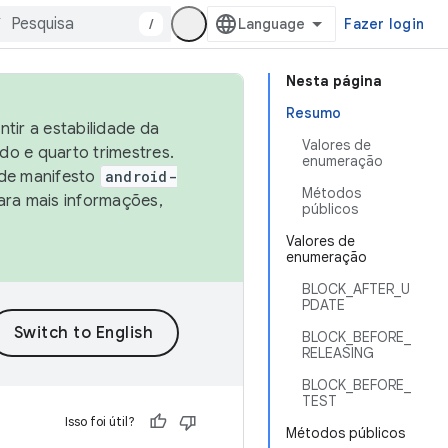
/
Fazer login
Nesta página
Resumo
tir a estabilidade da
Valores de
o e quarto trimestres.
enumeração
 de manifesto
android-
Métodos
ara mais informações,
públicos
Valores de
enumeração
BLOCK_AFTER_U
PDATE
BLOCK_BEFORE_
RELEASING
BLOCK_BEFORE_
TEST
Isso foi útil?
Métodos públicos