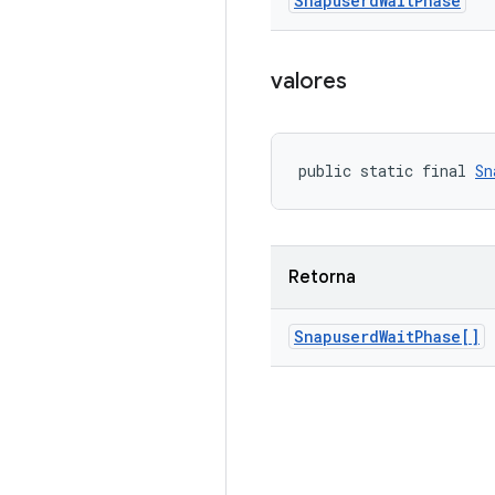
Snapuserd
Wait
Phase
valores
public static final 
Sn
Retorna
Snapuserd
Wait
Phase[]