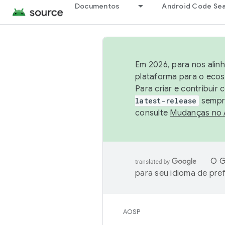
Documentos
Android Code Se
Em 2026, para nos alin
plataforma para o ecos
Para criar e contribuir
latest-release
sempre
consulte
Mudanças no
O G
para seu idioma de pre
AOSP