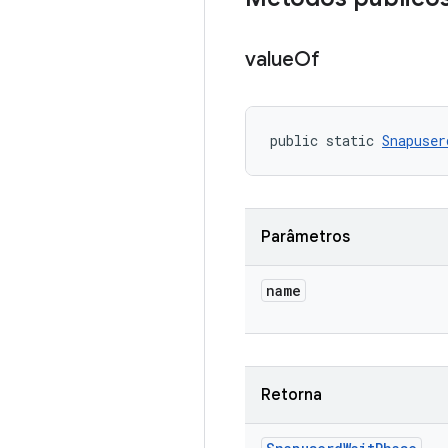
value
Of
public static 
Snapuser
Parâmetros
name
Retorna