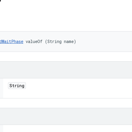
dWaitPhase
 valueOf (String name)
String