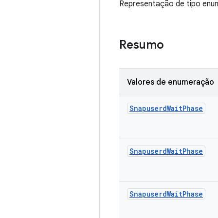
Representação de tipo enume
Resumo
Valores de enumeração
Snapuserd
Wait
Phase
Snapuserd
Wait
Phase
Snapuserd
Wait
Phase