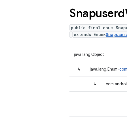
Snapuserd
public final enum Snap
extends Enum<
Snapuser
java.lang.Object
↳
java.lang.Enum<
com
↳
com.androi