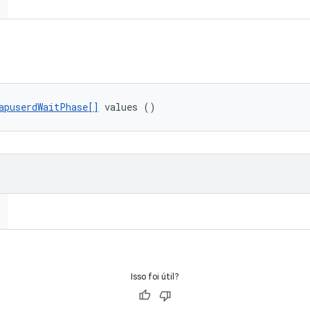
apuserdWaitPhase[]
 values ()
Isso foi útil?