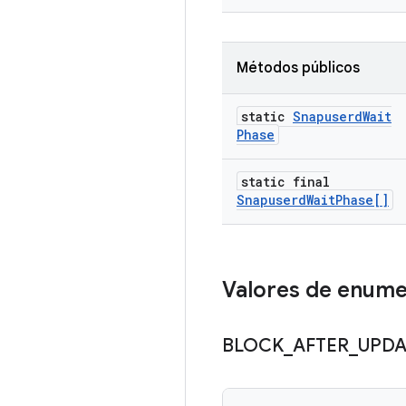
Métodos públicos
static
Snapuserd
Wait
Phase
static final
Snapuserd
Wait
Phase[]
Valores de enum
BLOCK
_
AFTER
_
UPDA