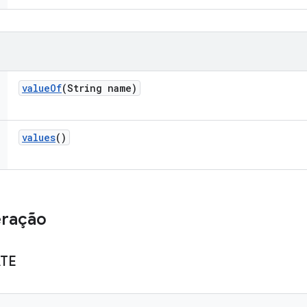
value
Of
(String name)
values
()
eração
TE