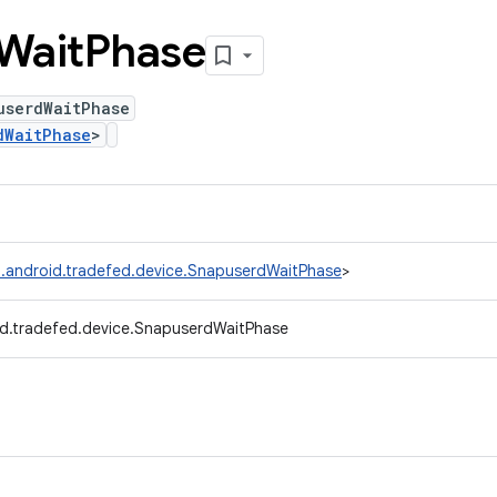
Wait
Phase
userdWaitPhase
dWaitPhase
>
.android.tradefed.device.SnapuserdWaitPhase
>
d.tradefed.device.SnapuserdWaitPhase