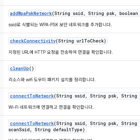
add
Wpa
Psk
Network
(String ssid
,
String psk
,
boolean 
ssid로 식별되는 WPA-PSK 보안 네트워크를 추가합니다.
check
Connectivity
(String url
To
Check)
지정된 URL에 HTTP 요청을 전송하여 연결을 확인합니다.
clean
Up
()
리소스와 wifi 도우미 패키지 설치를 정리합니다.
connect
To
Network
(String ssid
,
String psk
,
String 
Wi-Fi 네트워크에 연결하고 연결을 확인합니다.
connect
To
Network
(String ssid
,
String psk
,
String 
scan
Ssid
,
String default
Type)