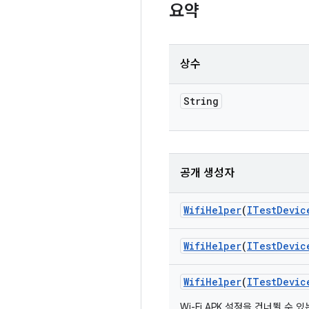
요약
상수
String
공개 생성자
Wifi
Helper
(
ITest
Devic
Wifi
Helper
(
ITest
Devic
Wifi
Helper
(
ITest
Devic
Wi-Fi APK 설정을 건너뛸 수