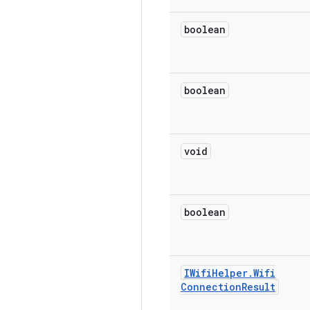
boolean
boolean
void
boolean
IWifi
Helper
.
Wifi
Connection
Result