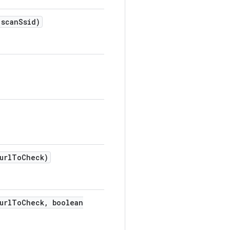
scan
Ssid)
url
To
Check)
url
To
Check
,
boolean