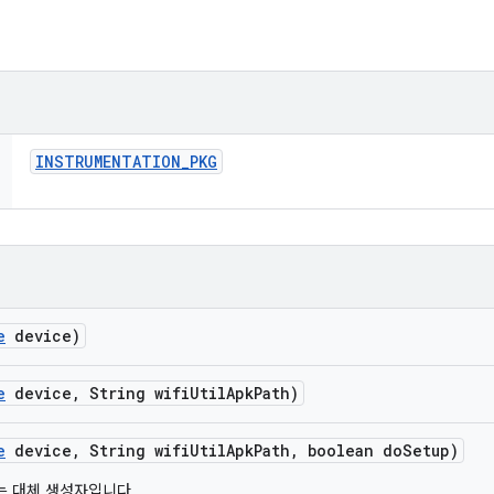
INSTRUMENTATION
_
PKG
e
device)
e
device
,
String wifi
Util
Apk
Path)
e
device
,
String wifi
Util
Apk
Path
,
boolean do
Setup)
 있는 대체 생성자입니다.