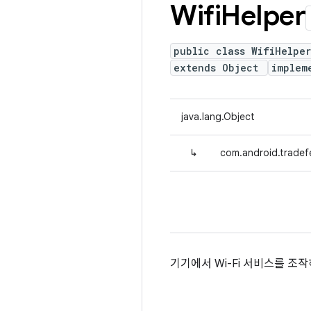
Wifi
Helper
public class WifiHelper
extends Object
implem
java.lang.Object
↳
com.android.tradefe
기기에서 Wi-Fi 서비스를 조