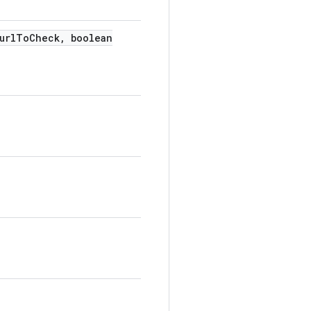
url
To
Check
,
boolean