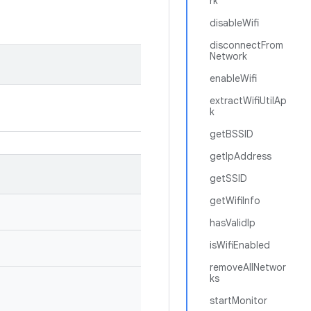
rk
disableWifi
disconnectFrom
Network
enableWifi
extractWifiUtilAp
k
getBSSID
getIpAddress
getSSID
getWifiInfo
hasValidIp
isWifiEnabled
removeAllNetwor
ks
startMonitor