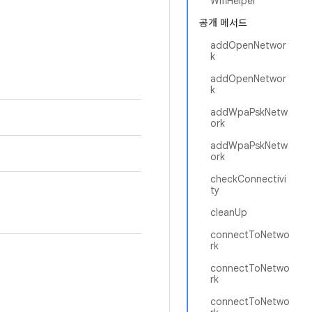
WifiHelper
공개 메서드
addOpenNetwor
k
addOpenNetwor
k
addWpaPskNetw
ork
addWpaPskNetw
ork
checkConnectivi
ty
cleanUp
connectToNetwo
rk
connectToNetwo
rk
connectToNetwo