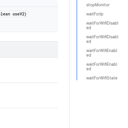
stopMonitor
lean use
V2)
waitForIp
waitForWifiDisabl
ed
waitForWifiDisabl
ed
waitForWifiEnabl
ed
waitForWifiEnabl
ed
waitForWifiState