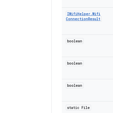
IWifi
Helper
.
Wifi
Connection
Result
boolean
boolean
boolean
static File