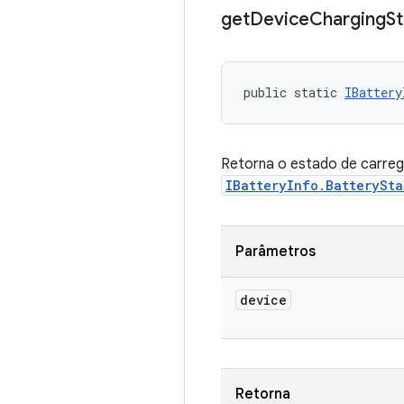
get
Device
Charging
St
public static 
IBattery
Retorna o estado de carrega
IBatteryInfo.BatterySta
Parâmetros
device
Retorna