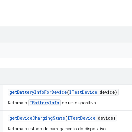
get
Battery
Info
For
Device
(
ITest
Device
device)
IBatteryInfo
Retorna o
de um dispositivo.
get
Device
Charging
State
(
ITest
Device
device)
Retorna o estado de carregamento do dispositivo.