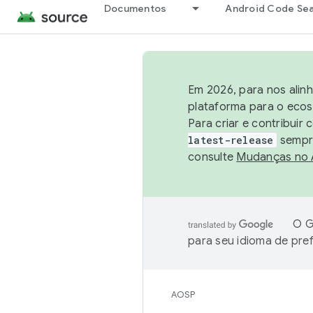
Documentos
Android Code Se
Em 2026, para nos alin
plataforma para o ecos
Para criar e contribuir
latest-release
sempre
consulte
Mudanças no
O G
para seu idioma de pre
AOSP