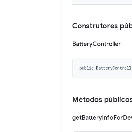
Construtores púb
Battery
Controller
public BatteryControll
Métodos público
get
Battery
Info
For
De