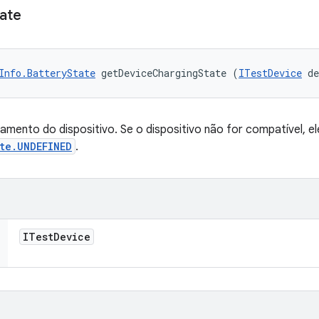
ate
Info.BatteryState
 getDeviceChargingState (
ITestDevice
 d
mento do dispositivo. Se o dispositivo não for compatível, el
te.UNDEFINED
.
ITest
Device