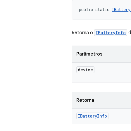
public static 
IBattery
Retorna o
IBatteryInfo
d
Parâmetros
device
Retorna
IBattery
Info