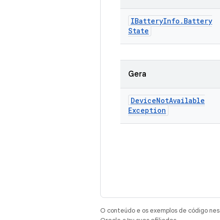
IBattery
Info
.
Battery
State
Gera
Device
Not
Available
Exception
O conteúdo e os exemplos de código nest