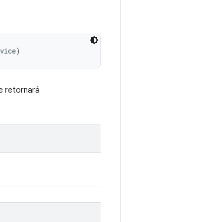
evice)
e retornará