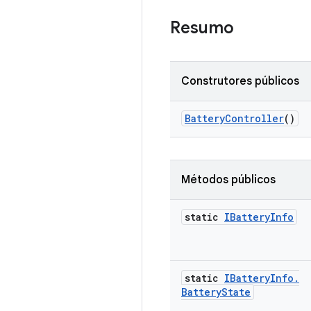
Resumo
Construtores públicos
Battery
Controller
()
Métodos públicos
static
IBattery
Info
static
IBattery
Info
.
Battery
State