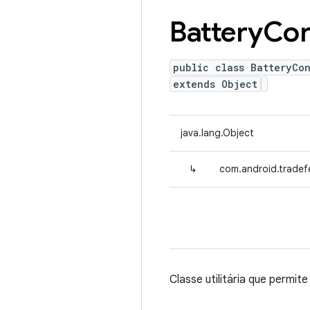
Battery
Con
public class BatteryCon
extends Object
java.lang.Object
↳
com.android.tradefe
Classe utilitária que permi