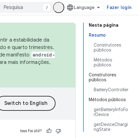
/
Fazer login
Nesta página
Resumo
tir a estabilidade da
Construtores
o e quarto trimestres.
públicos
 de manifesto
android-
Métodos
ara mais informações,
públicos
Construtores
públicos
BatteryController
Métodos públicos
getBatteryInfoFo
rDevice
getDeviceChargi
ngState
Isso foi útil?