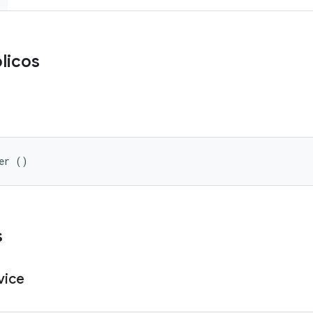
licos
er ()
s
vice