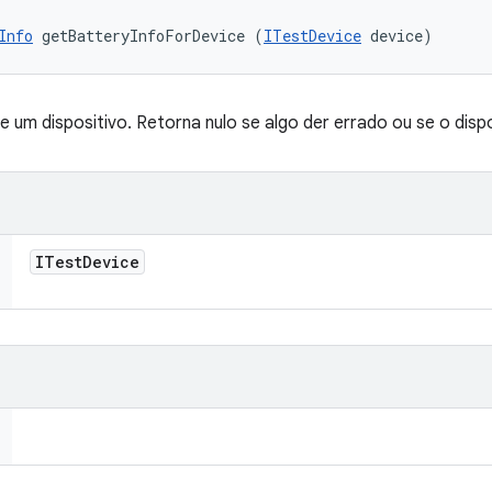
Info
 getBatteryInfoForDevice (
ITestDevice
 device)
e um dispositivo. Retorna nulo se algo der errado ou se o dispo
ITest
Device