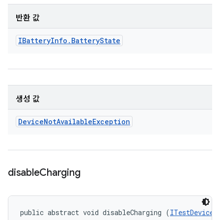
반환 값
IBattery
Info
.
Battery
State
생성 값
Device
Not
Available
Exception
disable
Charging
public abstract void disableCharging (
ITestDevice
 