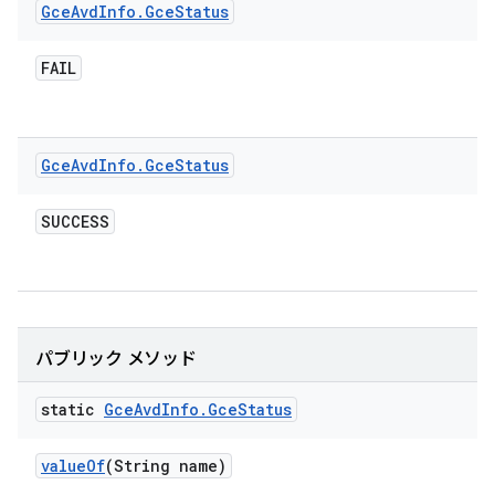
Gce
Avd
Info
.
Gce
Status
FAIL
Gce
Avd
Info
.
Gce
Status
SUCCESS
パブリック メソッド
static
Gce
Avd
Info
.
Gce
Status
value
Of
(String name)