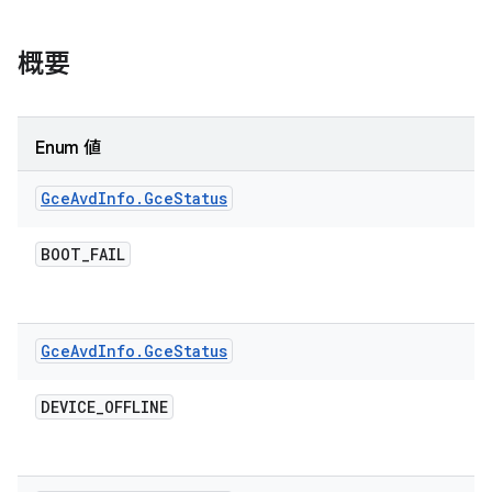
概要
Enum 値
Gce
Avd
Info
.
Gce
Status
BOOT
_
FAIL
Gce
Avd
Info
.
Gce
Status
DEVICE
_
OFFLINE