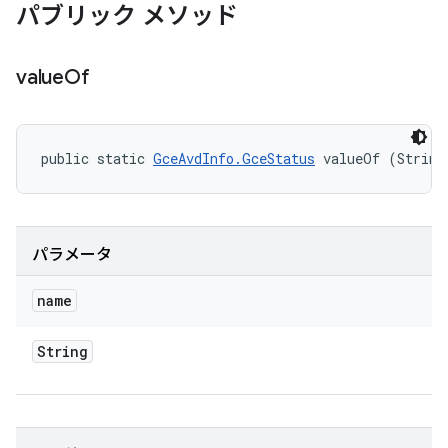
パブリック メソッド
value
Of
public static 
GceAvdInfo.GceStatus
 valueOf (String
パラメータ
name
String