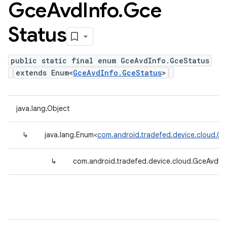
Gce
Avd
Info
.
Gce
Status
public static final enum GceAvdInfo.GceStatus
extends Enum<
GceAvdInfo.GceStatus
>
java.lang.Object
↳
java.lang.Enum<
com.android.tradefed.device.cloud.G
↳
com.android.tradefed.device.cloud.GceAvdIn