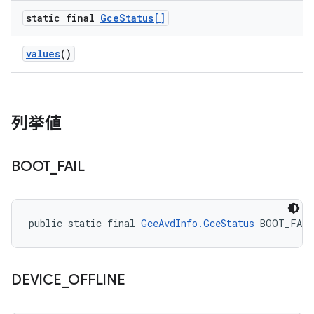
static final
Gce
Status[]
values
()
列挙値
BOOT
_
FAIL
public static final 
GceAvdInfo.GceStatus
 BOOT_FAIL
DEVICE
_
OFFLINE