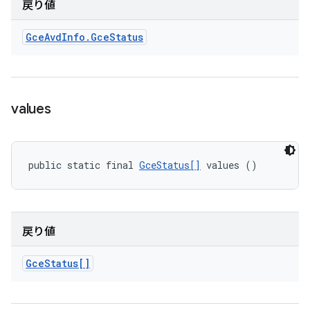
戻り値
Gce
Avd
Info
.
Gce
Status
values
public static final 
GceStatus[]
 values ()
戻り値
Gce
Status[]