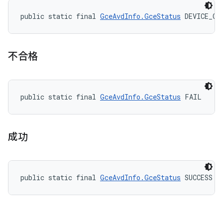
public static final 
GceAvdInfo.GceStatus
 DEVICE_OF
不合格
public static final 
GceAvdInfo.GceStatus
 FAIL
成功
public static final 
GceAvdInfo.GceStatus
 SUCCESS