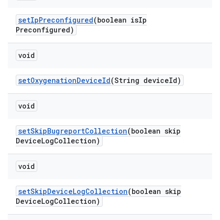
set
Ip
Preconfigured
(boolean is
Ip
Preconfigured)
void
set
Oxygenation
Device
Id
(String device
Id)
void
set
Skip
Bugreport
Collection
(boolean skip
Device
Log
Collection)
void
set
Skip
Device
Log
Collection
(boolean skip
Device
Log
Collection)