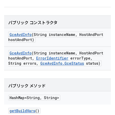
パブリック コンストラクタ
Gce
Avd
Info
(String instance
Name
,
Host
And
Port
host
And
Port)
Gce
Avd
Info
(String instance
Name
,
Host
And
Port
host
And
Port
,
Error
Identifier
error
Type
,
String errors
,
Gce
Avd
Info
.
Gce
Status
status)
パブリック メソッド
Hash
Map<String
,
String>
get
Build
Vars
()