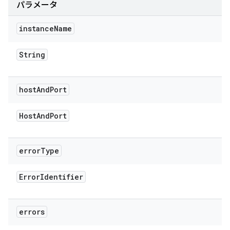
パラメータ
instance
Name
String
host
And
Port
Host
And
Port
error
Type
Error
Identifier
errors