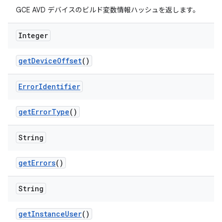
GCE AVD デバイスのビルド変数情報ハッシュを返します。
Integer
get
Device
Offset
()
Error
Identifier
get
Error
Type
()
String
get
Errors
()
String
get
Instance
User
()