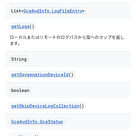
List<
Gce
Avd
Info
.
Log
File
Entry
>
get
Logs
()
ローカルまたはリモートのログパスから型へのマップを返し
ます。
String
get
Oxygenation
Device
Id
()
boolean
get
Skip
Device
Log
Collection
()
Gce
Avd
Info
.
Gce
Status