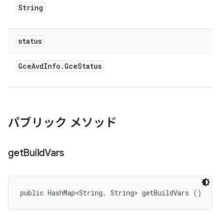
String
status
Gce
Avd
Info
.
Gce
Status
パブリック メソッド
get
Build
Vars
public HashMap<String, String> getBuildVars ()