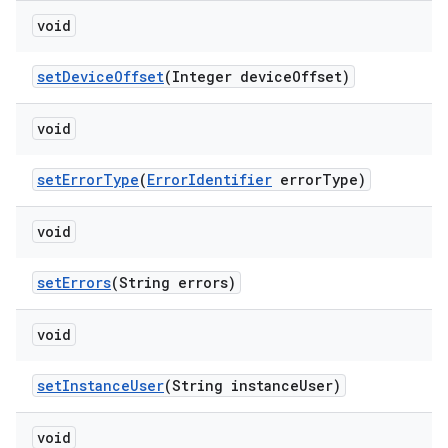
void
set
Device
Offset
(Integer device
Offset)
void
set
Error
Type
(
Error
Identifier
error
Type)
void
set
Errors
(String errors)
void
set
Instance
User
(String instance
User)
void