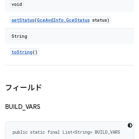
void
set
Status
(
Gce
Avd
Info
.
Gce
Status
status)
String
to
String
()
フィールド
BUILD
_
VARS
public static final List<String> BUILD_VARS