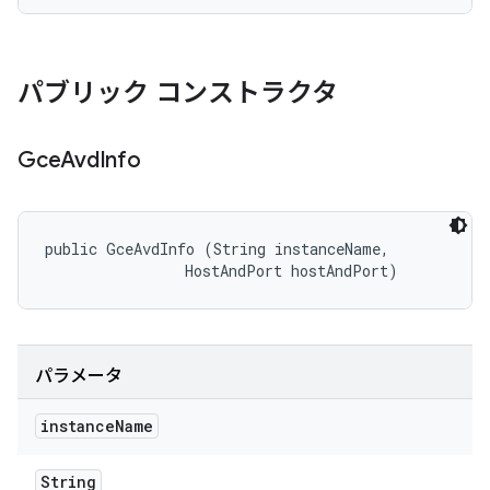
パブリック コンストラクタ
Gce
Avd
Info
public GceAvdInfo (String instanceName, 

                HostAndPort hostAndPort)
パラメータ
instance
Name
String