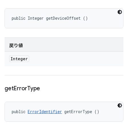
public Integer getDeviceOffset ()
戻り値
Integer
get
Error
Type
public 
ErrorIdentifier
 getErrorType ()