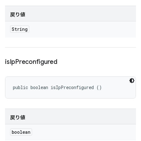
戻り値
String
is
Ip
Preconfigured
public boolean isIpPreconfigured ()
戻り値
boolean