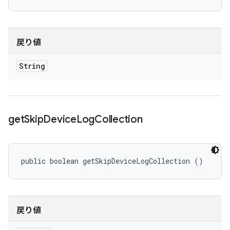
戻り値
String
get
Skip
Device
Log
Collection
public boolean getSkipDeviceLogCollection ()
戻り値