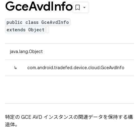
Gce
Avd
Info
public class GceAvdInfo
extends Object
java.lang.Object
↳
com.android.tradefed.device.cloud.GceAvdInfo
特定の GCE AVD インスタンスの関連データを保持する構
造体。