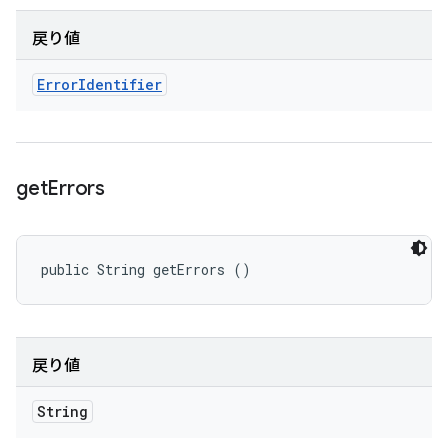
戻り値
Error
Identifier
get
Errors
public String getErrors ()
戻り値
String