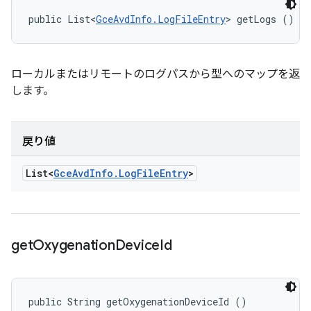
public List<
GceAvdInfo.LogFileEntry
> getLogs ()
ローカルまたはリモートのログパスから型へのマップを返
します。
戻り値
List<
Gce
Avd
Info
.
Log
File
Entry
>
get
Oxygenation
Device
Id
public String getOxygenationDeviceId ()