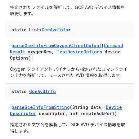
指定されたファイルを解析して、GCE AVD デバイス情報を
取得します。
static List<
Gce
Avd
Info
>
parse
Gce
Info
From
Oxygen
Client
Output
(
Command
Result
oxygen
Res
,
Test
Device
Options
device
Options)
Oxygen クライアント バイナリから指定されたコマンドライ
ン出力を解析して、リースされた AVD 情報を取得します。
static
Gce
Avd
Info
parse
Gce
Info
From
String
(String data
,
Device
Descriptor
descriptor
,
int remote
Adb
Port)
指定された文字列を解析して、GCE AVD デバイス情報を取
得します。