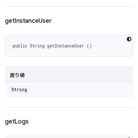
get
Instance
User
public String getInstanceUser ()
戻り値
String
get
Logs