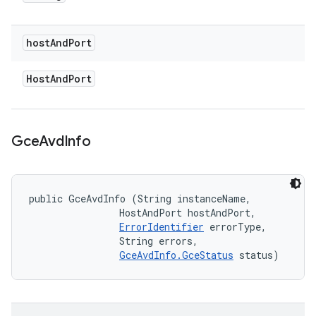
host
And
Port
Host
And
Port
Gce
Avd
Info
public GceAvdInfo (String instanceName, 

                HostAndPort hostAndPort, 

ErrorIdentifier
 errorType, 

                String errors, 

GceAvdInfo.GceStatus
 status)