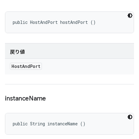
public HostAndPort hostAndPort ()
戻り値
Host
And
Port
instance
Name
public String instanceName ()