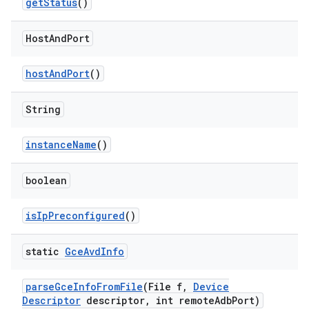
get
Status
()
Host
And
Port
host
And
Port
()
String
instance
Name
()
boolean
is
Ip
Preconfigured
()
static
Gce
Avd
Info
parse
Gce
Info
From
File
(File f
,
Device
Descriptor
descriptor
,
int remote
Adb
Port)