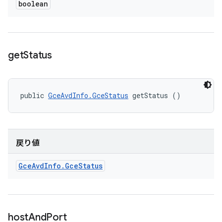
boolean
get
Status
public 
GceAvdInfo.GceStatus
 getStatus ()
戻り値
Gce
Avd
Info
.
Gce
Status
host
And
Port