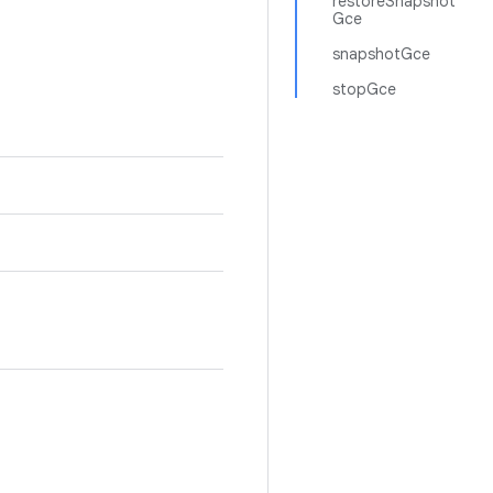
restoreSnapshot
Gce
snapshotGce
stopGce