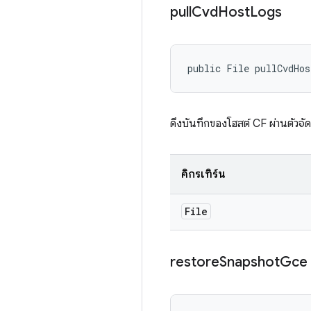
pull
Cvd
Host
Logs
public File pullCvdHo
ดึงบันทึกของโฮสต์ CF ผ่านตัวจั
คิกรีเทิร์น
File
restore
Snapshot
Gce