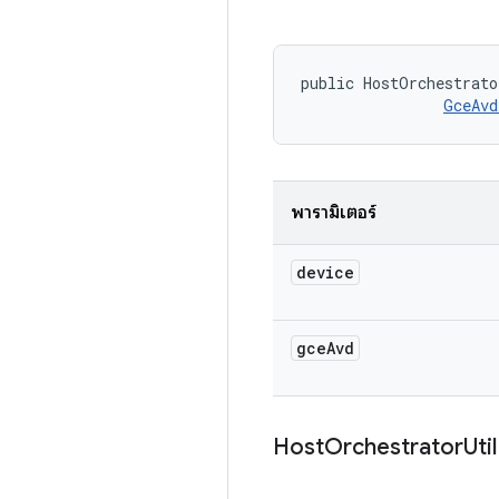
public HostOrchestrato
GceAvd
พารามิเตอร์
device
gce
Avd
Host
Orchestrator
Util