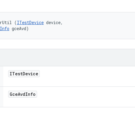
rUtil (
ITestDevice
 device, 

Info
 gceAvd)
ITest
Device
Gce
Avd
Info