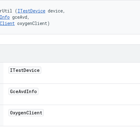
rUtil (
ITestDevice
 device, 

Info
 gceAvd, 

Client
 oxygenClient)
ITest
Device
Gce
Avd
Info
Oxygen
Client