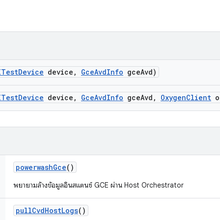
ITest
Device
device
,
Gce
Avd
Info
gce
Avd)
ITest
Device
device
,
Gce
Avd
Info
gce
Avd
,
Oxygen
Client
o
powerwash
Gce
()
พยายามล้างข้อมูลอินสแตนซ์ GCE ผ่าน Host Orchestrator
pull
Cvd
Host
Logs
()