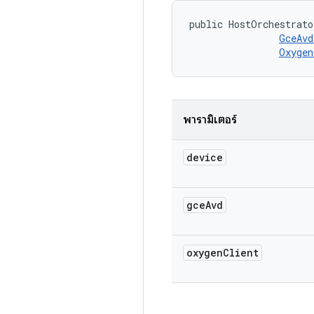
public HostOrchestrato
GceAvd
Oxygen
พารามิเตอร์
device
gce
Avd
oxygen
Client