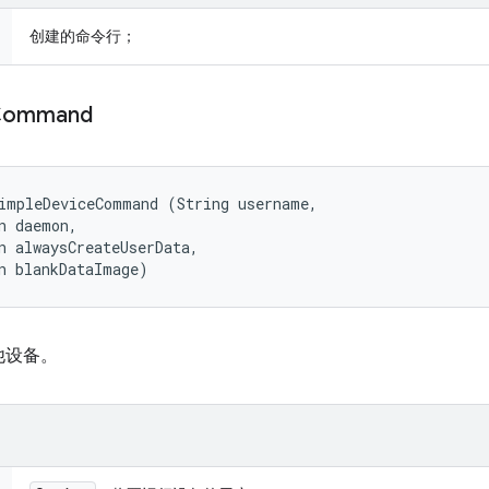
创建的命令行；
Command
impleDeviceCommand (String username, 

n daemon, 

n alwaysCreateUserData, 

n blankDataImage)
他设备。