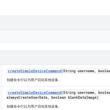
create
Simple
Device
Command
(String username
,
boolea
创建命令行以为用户启动其他设备。
create
Simple
Device
Command
(String username
,
boolea
always
Create
User
Data
,
boolean blank
Data
Image)
创建命令行以为用户启动其他设备。