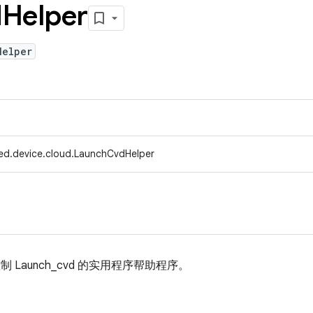
d
Helper
Helper
ed.device.cloud.LaunchCvdHelper
中控制 Launch_cvd 的实用程序帮助程序。