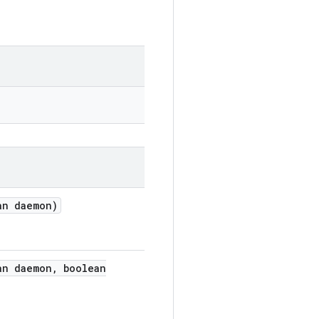
n daemon)
n daemon
,
boolean