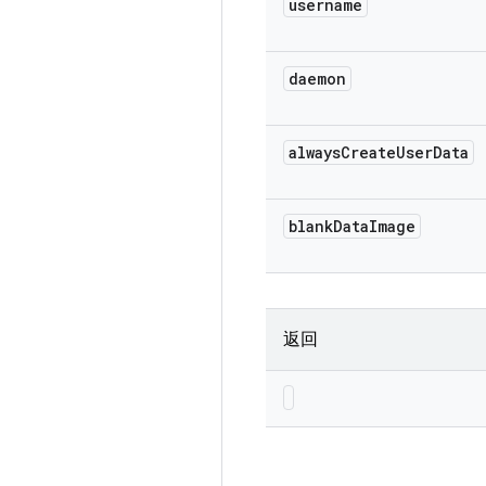
username
daemon
always
Create
User
Data
blank
Data
Image
返回