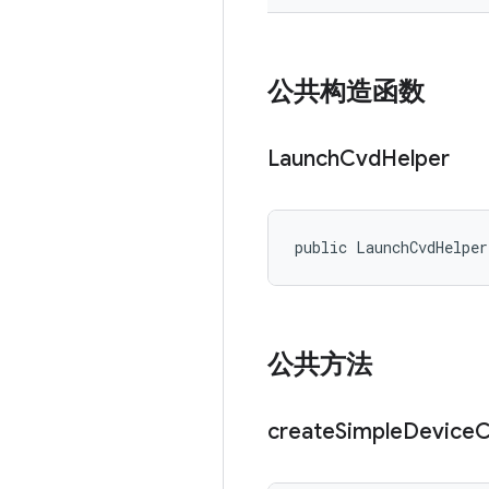
公共构造函数
Launch
Cvd
Helper
public LaunchCvdHelpe
公共方法
create
Simple
Device