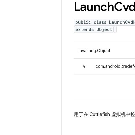
Launch
Cv
public class LaunchCvd
extends Object
java.lang.Object
↳
com.android.tradef
用于在 Cuttlefish 虚拟机