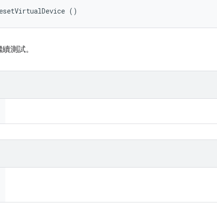
esetVirtualDevice ()
繼續測試。