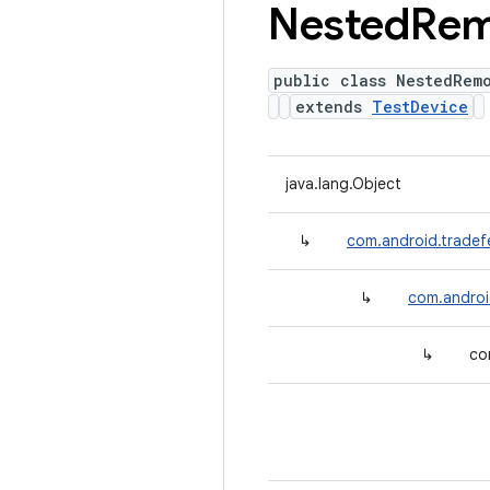
Nested
Rem
public class NestedRem
extends
TestDevice
java.lang.Object
↳
com.android.tradef
↳
com.androi
↳
co