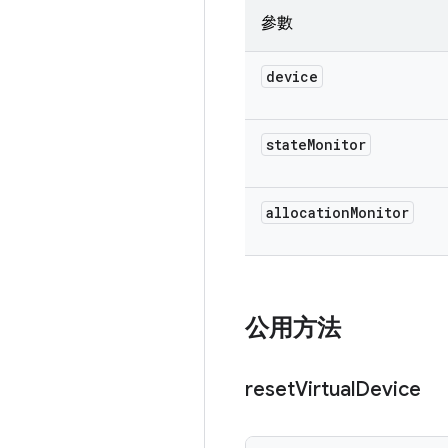
參數
device
state
Monitor
allocation
Monitor
公用方法
reset
Virtual
Device