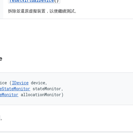
reset
Virtual
Device
()
拆除並還原虛擬裝置，以便繼續測試。
e
ice (
IDevice
 device, 

eStateMonitor
 stateMonitor, 

eMonitor
 allocationMonitor)
。