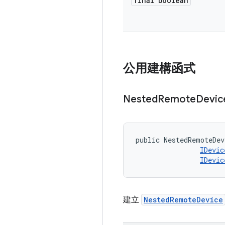
final boolean
公用建構函式
Nested
Remote
Devic
public NestedRemoteDev
IDevic
IDevic
建立
NestedRemoteDevice