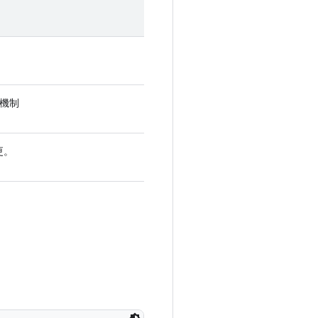
機制
更。