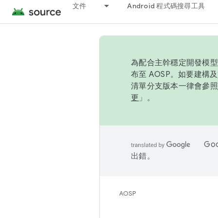
文件
Android 程式碼搜尋工具
為配合主幹穩定開發模型，
布至 AOSP。如要建構及
清單分支版本一律會參照推
更
」。
Go
出錯。
AOSP