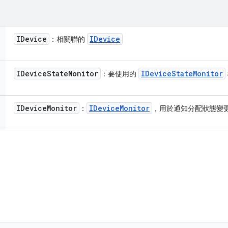
IDevice
IDevice
：相關聯的
IDevice
State
Monitor
IDevice
State
Monitor
：要使用的
IDevice
Monitor
IDevice
Monitor
：
，用於通知分配狀態變