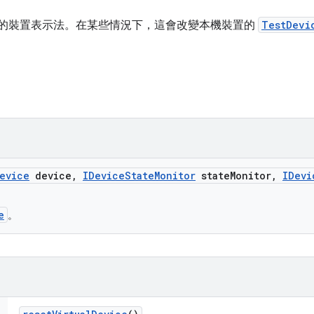
VM 中執行的裝置表示法。在某些情況下，這會改變本機裝置的
TestDevi
evice
device
,
IDevice
State
Monitor
state
Monitor
,
IDevi
e
。