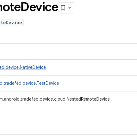
ote
Device
oteDevice
ed.device.NativeDevice
d.tradefed.device.TestDevice
m.android.tradefed.device.cloud.NestedRemoteDevice