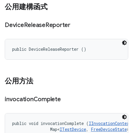
公用建構函式
Device
Release
Reporter
public DeviceReleaseReporter ()
公用方法
invocation
Complete
public void invocationComplete (
IInvocationContext
                Map<
ITestDevice
, 
FreeDeviceState
> 