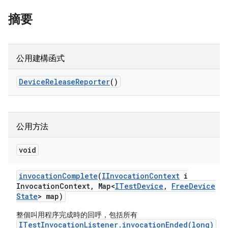
摘要
公用建構函式
Device
Release
Reporter
()
公用方法
void
invocation
Complete
(
IInvocation
Context
i
Invocation
Context
,
Map<
ITest
Device
,
Free
Device
State
> map)
整個叫用程序完成時的回呼，包括所有
ITestInvocationListener.invocationEnded(long)