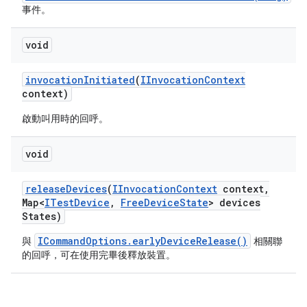
事件。
void
invocation
Initiated
(
IInvocation
Context
context)
啟動叫用時的回呼。
void
release
Devices
(
IInvocation
Context
context
,
Map<
ITest
Device
,
Free
Device
State
> devices
States)
ICommandOptions.earlyDeviceRelease()
與
相關聯
的回呼，可在使用完畢後釋放裝置。