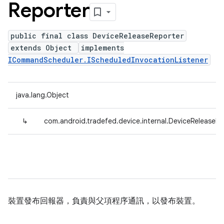
Reporter
public final class DeviceReleaseReporter
extends Object
implements
ICommandScheduler.IScheduledInvocationListener
java.lang.Object
↳
com.android.tradefed.device.internal.DeviceReleaseRe
裝置發布回報器，負責與父項程序通訊，以發布裝置。