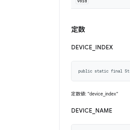
void
定数
DEVICE
_
INDEX
public static final St
定数値: "device_index"
DEVICE
_
NAME