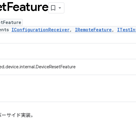
et
Feature
etFeature
ents
IConfigurationReceiver
,
IRemoteFeature
,
ITestIn
ed.device.internal.DeviceResetFeature
バーサイド実装。