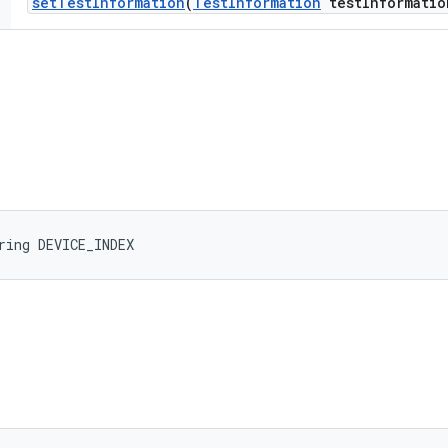
set
Test
Information
(
Test
Information
test
Informatio
ring DEVICE_INDEX