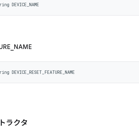
ring DEVICE_NAME
URE
_
NAME
ring DEVICE_RESET_FEATURE_NAME
トラクタ