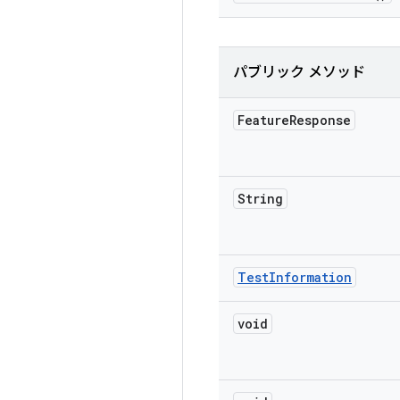
パブリック メソッド
Feature
Response
String
Test
Information
void