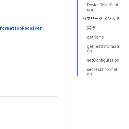
DeviceResetFeat
ure
パブリック メソッド
formationReceiver
実行
getName
getTestInformati
on
setConfiguration
setTestInformati
on