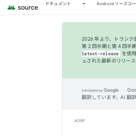
ドキュメント
Android ソース
2026 年より、トラ
第 2 四半期と第 4 四
latest-release
を使用
ュされた最新のリリース
Go
翻訳しています。AI 
AOSP