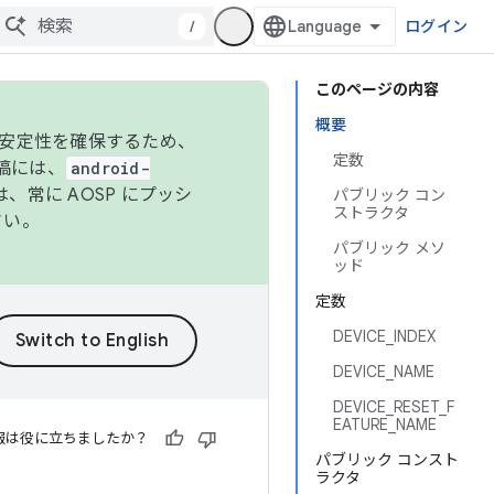
/
ログイン
このページの内容
概要
の安定性を確保するため、
定数
投稿には、
android-
、常に AOSP にプッシ
パブリック コン
ストラクタ
さい。
パブリック メソ
ッド
定数
DEVICE_INDEX
DEVICE_NAME
DEVICE_RESET_F
EATURE_NAME
報は役に立ちましたか？
パブリック コンスト
ラクタ