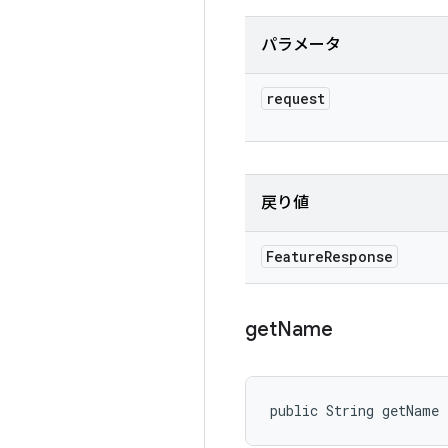
パラメータ
request
戻り値
Feature
Response
get
Name
public String getName