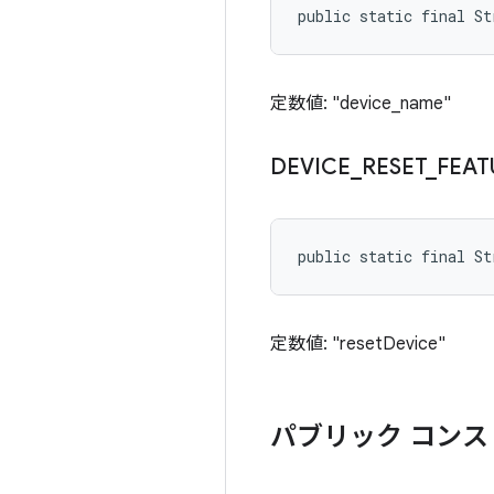
public static final St
定数値: "device_name"
DEVICE
_
RESET
_
FEAT
public static final St
定数値: "resetDevice"
パブリック コンス