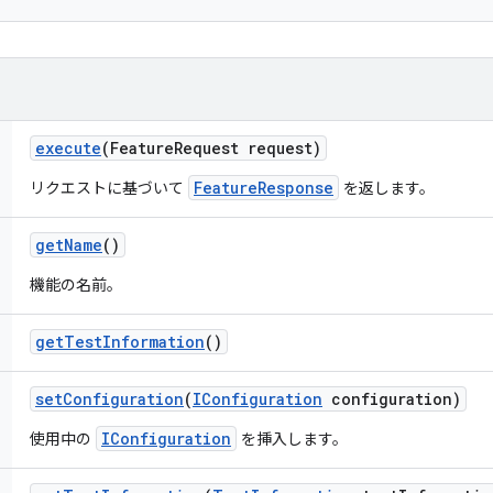
execute
(Feature
Request request)
FeatureResponse
リクエストに基づいて
を返します。
get
Name
()
機能の名前。
get
Test
Information
()
set
Configuration
(
IConfiguration
configuration)
IConfiguration
使用中の
を挿入します。