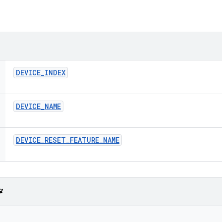
DEVICE
_
INDEX
DEVICE
_
NAME
DEVICE
_
RESET
_
FEATURE
_
NAME
タ