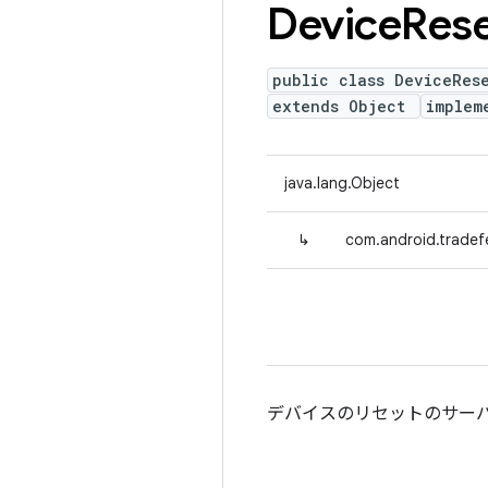
Device
Res
public class DeviceRes
extends Object
implem
java.lang.Object
↳
com.android.tradef
デバイスのリセットのサー