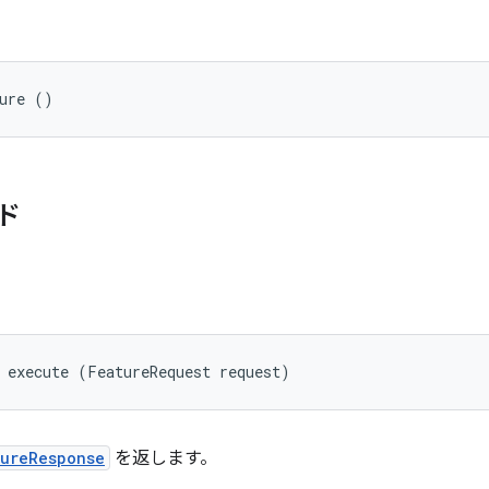
ture ()
ド
 execute (FeatureRequest request)
tureResponse
を返します。