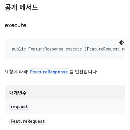
공개 메서드
execute
public FeatureResponse execute (FeatureRequest req
요청에 따라
FeatureResponse
를 반환합니다.
매개변수
request
Feature
Request