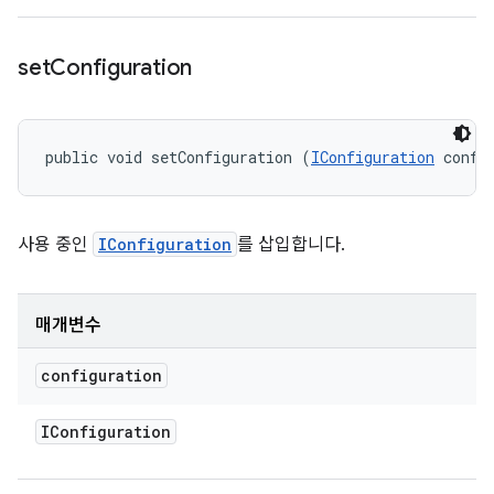
set
Configuration
public void setConfiguration (
IConfiguration
 confi
사용 중인
IConfiguration
를 삽입합니다.
매개변수
configuration
IConfiguration