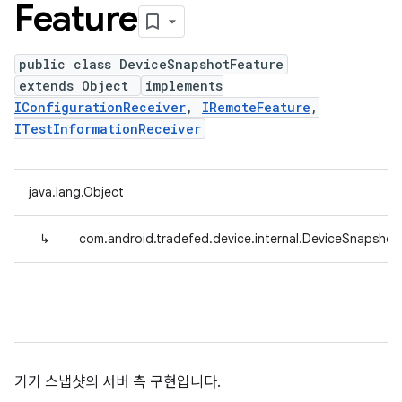
Feature
public class DeviceSnapshotFeature
extends Object
implements
IConfigurationReceiver
,
IRemoteFeature
,
ITestInformationReceiver
java.lang.Object
↳
com.android.tradefed.device.internal.DeviceSnapshot
기기 스냅샷의 서버 측 구현입니다.