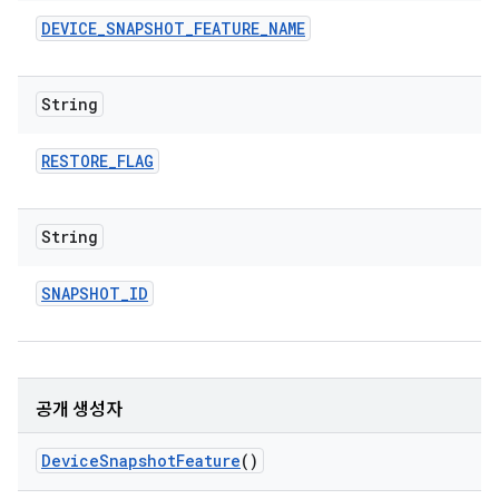
DEVICE
_
SNAPSHOT
_
FEATURE
_
NAME
String
RESTORE
_
FLAG
String
SNAPSHOT
_
ID
공개 생성자
Device
Snapshot
Feature
()