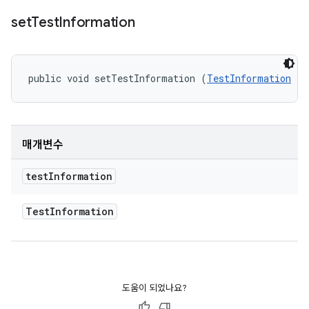
set
Test
Information
public void setTestInformation (
TestInformation
 te
매개변수
test
Information
Test
Information
도움이 되었나요?