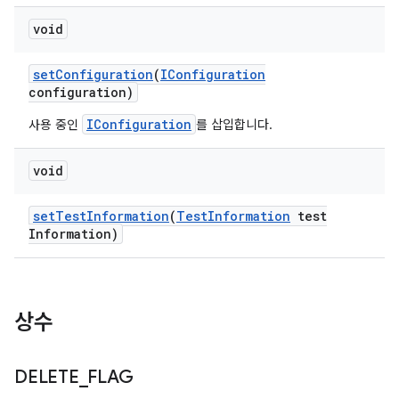
void
set
Configuration
(
IConfiguration
configuration)
IConfiguration
사용 중인
를 삽입합니다.
void
set
Test
Information
(
Test
Information
test
Information)
상수
DELETE
_
FLAG