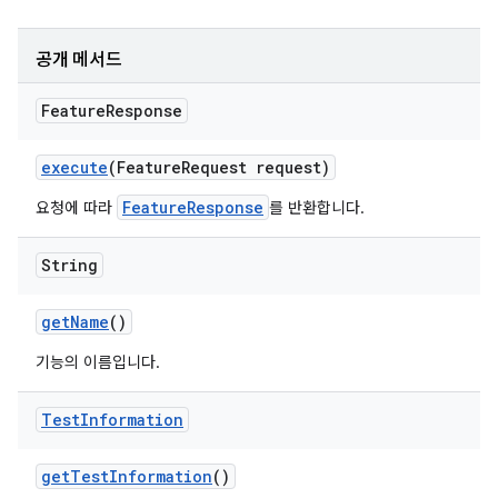
공개 메서드
Feature
Response
execute
(Feature
Request request)
FeatureResponse
요청에 따라
를 반환합니다.
String
get
Name
()
기능의 이름입니다.
Test
Information
get
Test
Information
()