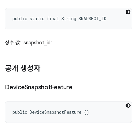
public static final String SNAPSHOT_ID
상수 값: 'snapshot_id'
공개 생성자
Device
Snapshot
Feature
public DeviceSnapshotFeature ()