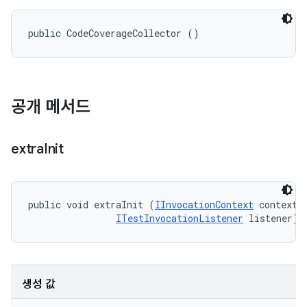
public CodeCoverageCollector ()
공개 메서드
extra
Init
public void extraInit (
IInvocationContext
 context, 
ITestInvocationListener
 listener)
생성 값