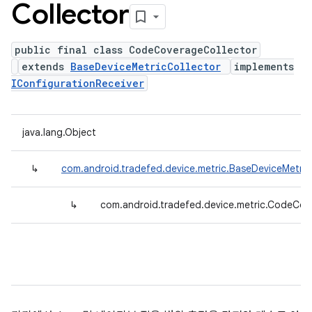
Collector
public final class CodeCoverageCollector
extends
BaseDeviceMetricCollector
implements
IConfigurationReceiver
java.lang.Object
↳
com.android.tradefed.device.metric.BaseDeviceMetric
↳
com.android.tradefed.device.metric.CodeCov