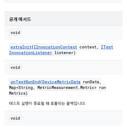
공개 메서드
void
extra
Init
(
IInvocation
Context
context
,
ITest
Invocation
Listener
listener)
void
on
Test
Run
End
(
Device
Metric
Data
run
Data
,
Map<String
,
Metric
Measurement
.
Metric> run
Metrics)
테스트 실행이 종료될 때 호출되는 콜백입니다.
void