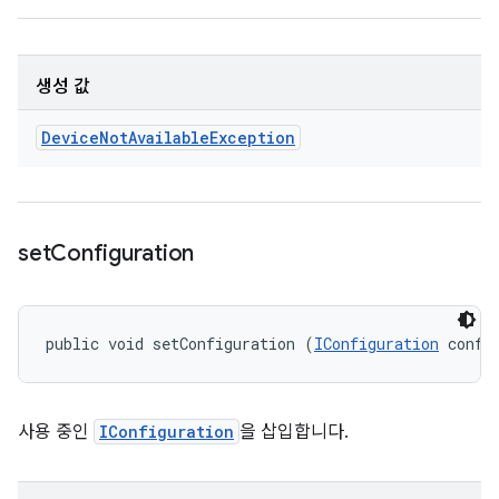
생성 값
Device
Not
Available
Exception
set
Configuration
public void setConfiguration (
IConfiguration
 confi
사용 중인
IConfiguration
을 삽입합니다.