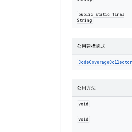
public static final
String
公用建構函式
Code
Coverage
Collector
公用方法
void
void