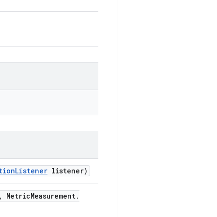
tion
Listener
listener)
,
Metric
Measurement
.