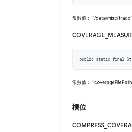
常數值： "/data/misc/trace
COVERAGE
_
MEASUR
public static final St
常數值： "coverageFilePath
欄位
COMPRESS
_
COVERA