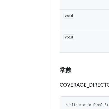
void
void
常數
COVERAGE
_
DIRECT
public static final S