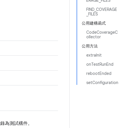
ERAGE_FILES
FIND_COVERAGE
_FILES
公用建構函式
CodeCoverageC
ollector
公用方法
extraInit
onTestRunEnd
rebootEnded
setConfiguration
記錄為測試構件。