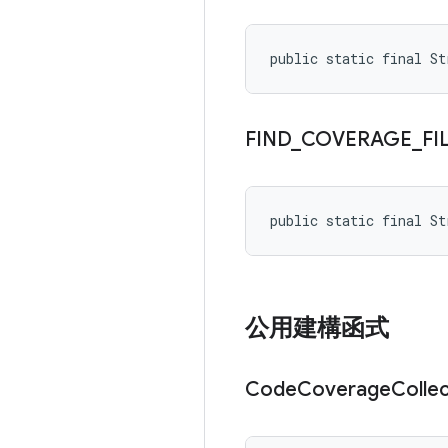
public static final S
FIND
_
COVERAGE
_
FI
public static final S
公用建構函式
Code
Coverage
Colle