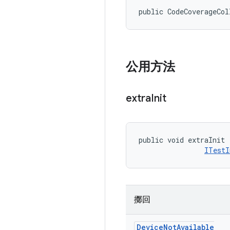
public CodeCoverageCol
公用方法
extra
Init
public void extraInit 
ITestI
擲回
Device
Not
Available