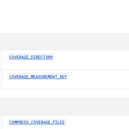
COVERAGE
_
DIRECTORY
COVERAGE
_
MEASUREMENT
_
KEY
COMPRESS
_
COVERAGE
_
FILES