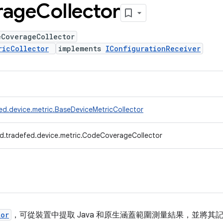
rage
Collector
eCoverageCollector
ricCollector
implements
IConfigurationReceiver
ed.device.metric.BaseDeviceMetricCollector
d.tradefed.device.metric.CodeCoverageCollector
tor
，可從裝置中提取 Java 和原生涵蓋範圍測量結果，並將其