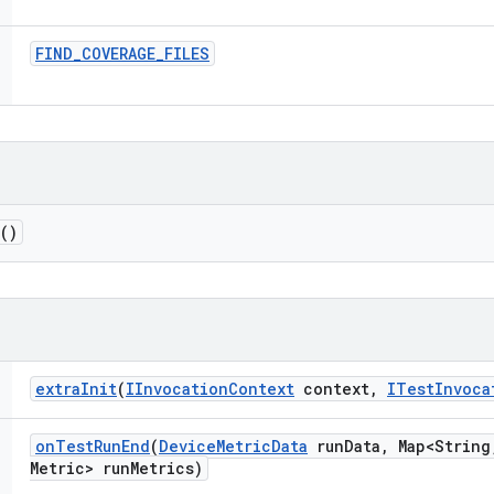
FIND
_
COVERAGE
_
FILES
()
extra
Init
(
IInvocation
Context
context
,
ITest
Invoca
on
Test
Run
End
(
Device
Metric
Data
run
Data
,
Map<String
Metric> run
Metrics)