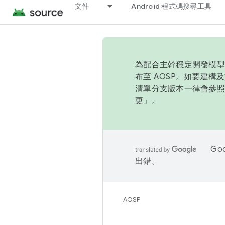
文件
Android 程式碼搜尋工具
為配合主幹穩定開發模型，
布至 AOSP。如要建構及
清單分支版本一律會參照推
更
」。
Go
出錯。
AOSP