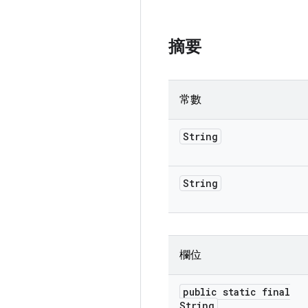
摘要
常數
String
String
欄位
public static final
String