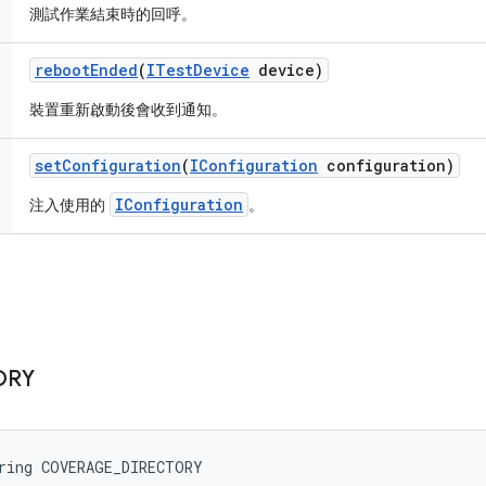
測試作業結束時的回呼。
reboot
Ended
(
ITest
Device
device)
裝置重新啟動後會收到通知。
set
Configuration
(
IConfiguration
configuration)
IConfiguration
注入使用的
。
ORY
tring COVERAGE_DIRECTORY