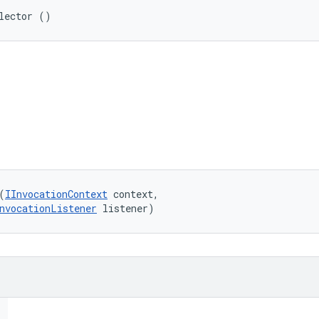
lector ()
(
IInvocationContext
 context, 

nvocationListener
 listener)