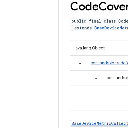
Code
Cove
public final class Cod
extends
BaseDeviceMet
java.lang.Object
↳
com.android.tradef
↳
com.androi
BaseDeviceMetricCollec