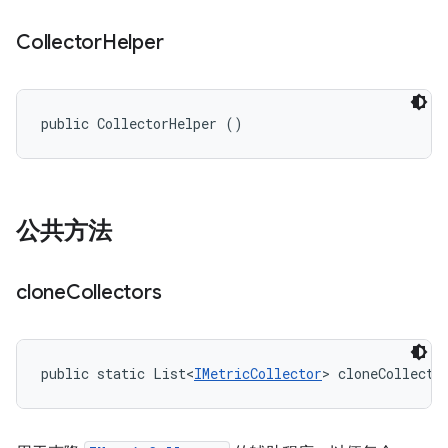
Collector
Helper
public CollectorHelper ()
公共方法
clone
Collectors
public static List<
IMetricCollector
> cloneCollecto