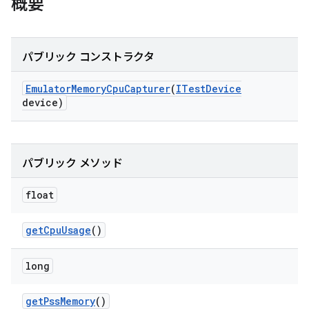
概要
パブリック コンストラクタ
Emulator
Memory
Cpu
Capturer
(
ITest
Device
device)
パブリック メソッド
float
get
Cpu
Usage
()
long
get
Pss
Memory
()