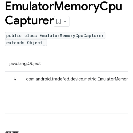
Emulator
Memory
Cpu
Capturer
public class EmulatorMemoryCpuCapturer
extends Object
java.lang.Object
↳
com.android.tradefed.device.metric.EmulatorMemory