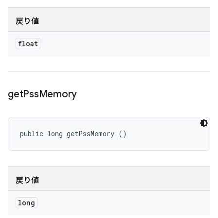
戻り値
float
get
Pss
Memory
public long getPssMemory ()
戻り値
long