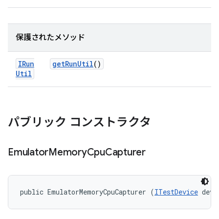
保護されたメソッド
IRun
get
Run
Util
()
Util
パブリック コンストラクタ
Emulator
Memory
Cpu
Capturer
public EmulatorMemoryCpuCapturer (
ITestDevice
 devi