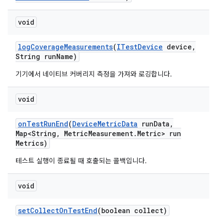
void
log
Coverage
Measurements
(
ITest
Device
device
,
String run
Name)
기기에서 네이티브 커버리지 측정을 가져와 로깅합니다.
void
on
Test
Run
End
(
Device
Metric
Data
run
Data
,
Map<String
,
Metric
Measurement
.
Metric> run
Metrics)
테스트 실행이 종료될 때 호출되는 콜백입니다.
void
set
Collect
On
Test
End
(boolean collect)