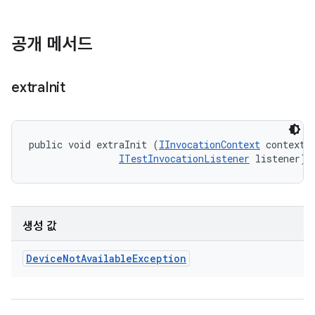
공개 메서드
extra
Init
public void extraInit (
IInvocationContext
 context, 
ITestInvocationListener
 listener)
생성 값
Device
Not
Available
Exception