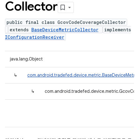
Collector
public final class GcovCodeCoverageCollector
extends
BaseDeviceMetricCollector
implements
IConfigurationReceiver
java.lang.Object
↳
com.android.tradefed.device.metric.BaseDeviceMetric
↳
com.android.tradefed.device.metric.GcovCo