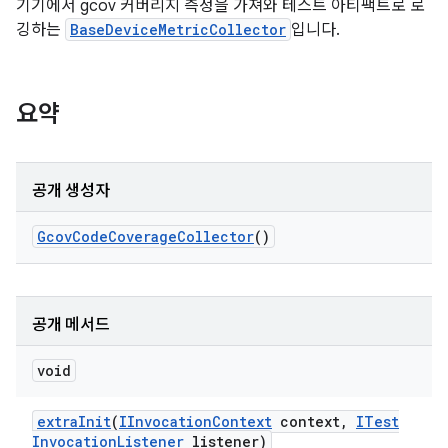
기기에서 gcov 커버리지 측정을 가져와 테스트 아티팩트로 로
깅하는
BaseDeviceMetricCollector
입니다.
요약
공개 생성자
Gcov
Code
Coverage
Collector
()
공개 메서드
void
extra
Init
(
IInvocation
Context
context
,
ITest
Invocation
Listener
listener)