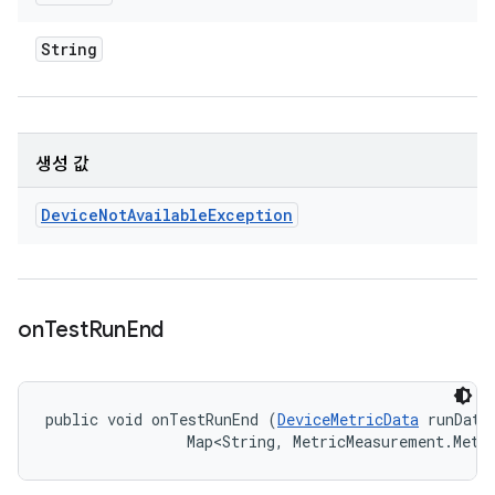
String
생성 값
Device
Not
Available
Exception
on
Test
Run
End
public void onTestRunEnd (
DeviceMetricData
 runData,
                Map<String, MetricMeasurement.Metr