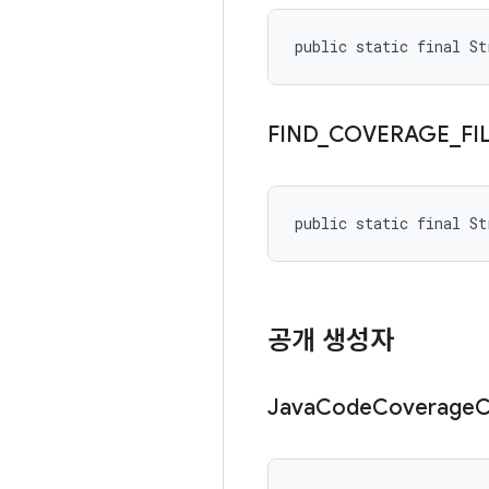
public static final S
FIND
_
COVERAGE
_
FI
public static final S
공개 생성자
Java
Code
Coverage
C