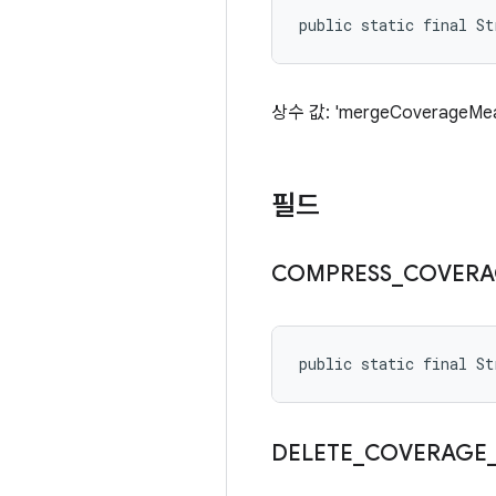
public static final S
상수 값: 'mergeCoverageMea
필드
COMPRESS
_
COVERA
public static final S
DELETE
_
COVERAGE