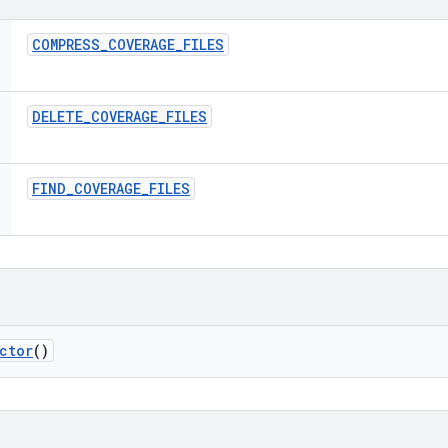
COMPRESS
_
COVERAGE
_
FILES
DELETE
_
COVERAGE
_
FILES
FIND
_
COVERAGE
_
FILES
ctor
()