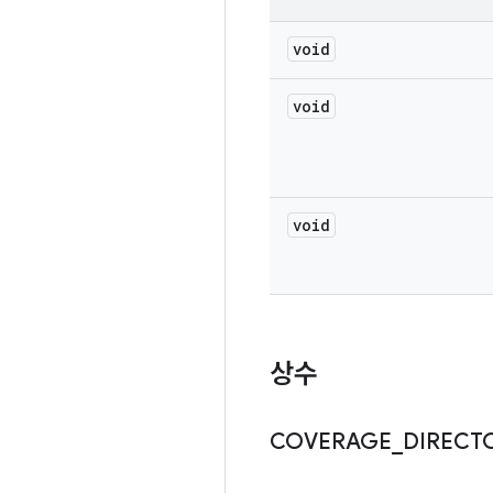
void
void
void
상수
COVERAGE
_
DIRECT