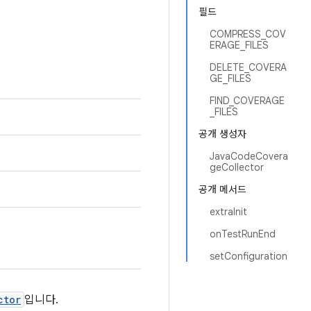
필드
COMPRESS_COV
ERAGE_FILES
DELETE_COVERA
GE_FILES
FIND_COVERAGE
_FILES
공개 생성자
JavaCodeCovera
geCollector
공개 메서드
extraInit
onTestRunEnd
setConfiguration
ctor
입니다.