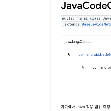
Java
Code
public final class Jav
extends
BaseDeviceMet
java.lang.Object
↳
com.android.tradef
↳
com.androi
기기에서 Java 적용 범위 