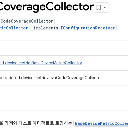
Coverage
Collector
aCodeCoverageCollector
ricCollector
implements
IConfigurationReceiver
ed.device.metric.BaseDeviceMetricCollector
d.tradefed.device.metric.JavaCodeCoverageCollector
측정을 가져와 테스트 아티팩트로 로깅하는
BaseDeviceMetricColle