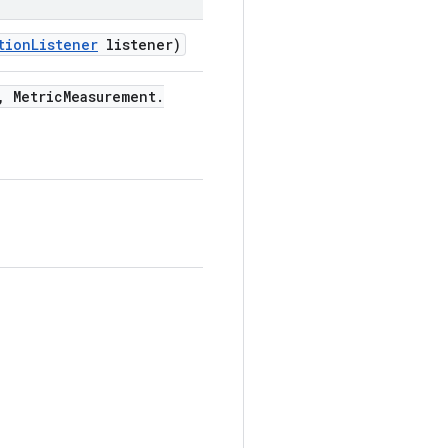
tion
Listener
listener)
,
Metric
Measurement
.