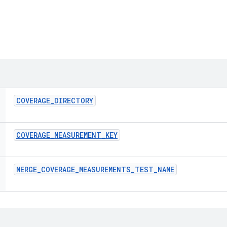
COVERAGE
_
DIRECTORY
COVERAGE
_
MEASUREMENT
_
KEY
MERGE
_
COVERAGE
_
MEASUREMENTS
_
TEST
_
NAME