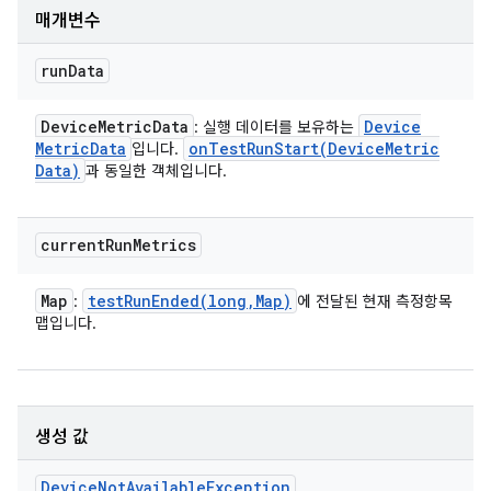
매개변수
run
Data
Device
Metric
Data
Device
: 실행 데이터를 보유하는
Metric
Data
onTestRunStart(
Device
Metric
입니다.
Data)
과 동일한 객체입니다.
current
Run
Metrics
Map
testRunEnded(
long
,
Map)
:
에 전달된 현재 측정항목
맵입니다.
생성 값
Device
Not
Available
Exception