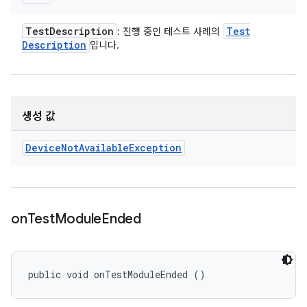
Test
Description
Test
: 진행 중인 테스트 사례의
Description
입니다.
생성 값
Device
Not
Available
Exception
on
Test
Module
Ended
public void onTestModuleEnded ()