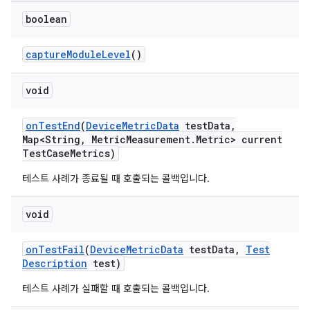
boolean
capture
Module
Level
()
void
on
Test
End
(
Device
Metric
Data
test
Data
,
Map<String
,
Metric
Measurement
.
Metric> current
Test
Case
Metrics)
테스트 사례가 종료될 때 호출되는 콜백입니다.
void
on
Test
Fail
(
Device
Metric
Data
test
Data
,
Test
Description
test)
테스트 사례가 실패할 때 호출되는 콜백입니다.