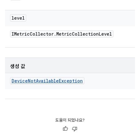
level
IMetric
Collector
.
Metric
Collection
Level
생성 값
Device
Not
Available
Exception
도움이 되었나요?