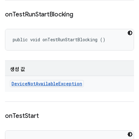
on
Test
Run
Start
Blocking
public void onTestRunStartBlocking ()
생성 값
Device
Not
Available
Exception
on
Test
Start