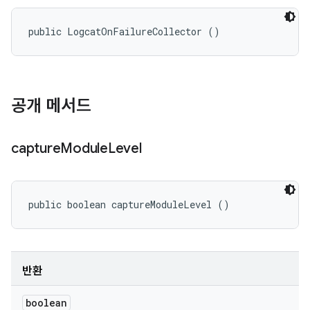
public LogcatOnFailureCollector ()
공개 메서드
capture
Module
Level
public boolean captureModuleLevel ()
반환
boolean