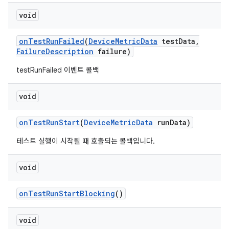
void
on
Test
Run
Failed
(
Device
Metric
Data
test
Data
,
Failure
Description
failure)
testRunFailed 이벤트 콜백
void
on
Test
Run
Start
(
Device
Metric
Data
run
Data)
테스트 실행이 시작될 때 호출되는 콜백입니다.
void
on
Test
Run
Start
Blocking
()
void