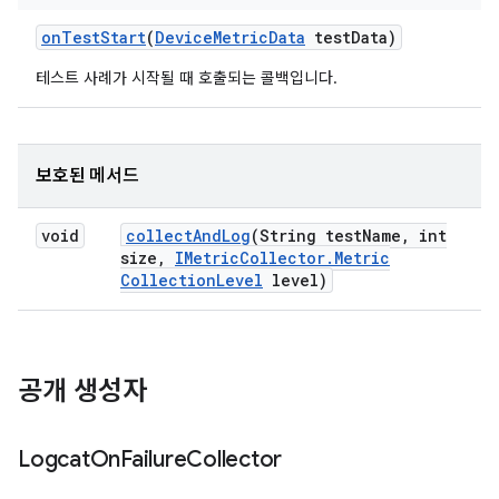
on
Test
Start
(
Device
Metric
Data
test
Data)
테스트 사례가 시작될 때 호출되는 콜백입니다.
보호된 메서드
void
collect
And
Log
(String test
Name
,
int
size
,
IMetric
Collector
.
Metric
Collection
Level
level)
공개 생성자
Logcat
On
Failure
Collector