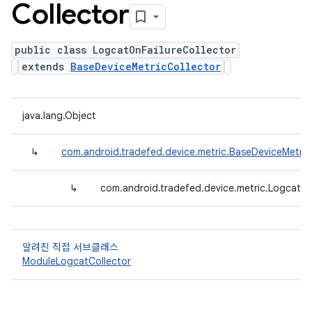
Collector
public class LogcatOnFailureCollector
extends
BaseDeviceMetricCollector
java.lang.Object
↳
com.android.tradefed.device.metric.BaseDeviceMetric
↳
com.android.tradefed.device.metric.LogcatOn
알려진 직접 서브클래스
ModuleLogcatCollector