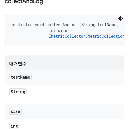
collect
And
Log
protected void collectAndLog (String testName, 

                int size, 

IMetricCollector.MetricCollectionL
매개변수
test
Name
String
size
int