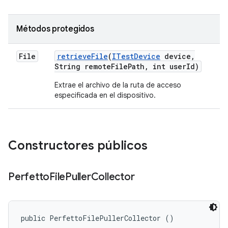
Métodos protegidos
File
retrieve
File
(
ITest
Device
device
,
String remote
File
Path
,
int user
Id)
Extrae el archivo de la ruta de acceso
especificada en el dispositivo.
Constructores públicos
Perfetto
File
Puller
Collector
public PerfettoFilePullerCollector ()