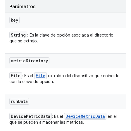
Parámetros
key
String
: Es la clave de opción asociada al directorio
que se extrajo.
metric
Directory
File
File
: Es el
extraído del dispositivo que coincide
con la clave de opción.
run
Data
Device
Metric
Data
Device
Metric
Data
: Es el
en el
que se pueden almacenar las métricas.