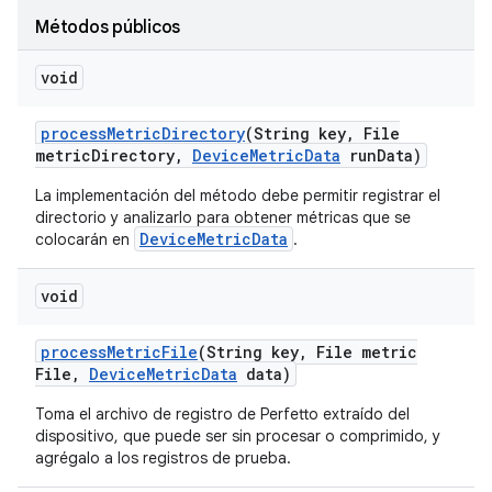
Métodos públicos
void
process
Metric
Directory
(String key
,
File
metric
Directory
,
Device
Metric
Data
run
Data)
La implementación del método debe permitir registrar el
directorio y analizarlo para obtener métricas que se
DeviceMetricData
colocarán en
.
void
process
Metric
File
(String key
,
File metric
File
,
Device
Metric
Data
data)
Toma el archivo de registro de Perfetto extraído del
dispositivo, que puede ser sin procesar o comprimido, y
agrégalo a los registros de prueba.