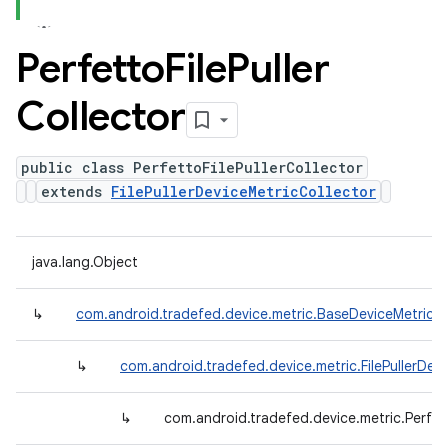
Perfetto
File
Puller
Collector
public class PerfettoFilePullerCollector
extends
FilePullerDeviceMetricCollector
java.lang.Object
↳
com.android.tradefed.device.metric.BaseDeviceMetricCo
↳
com.android.tradefed.device.metric.FilePullerDev
↳
com.android.tradefed.device.metric.Perfett