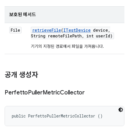
보호된 메서드
File
retrieve
File
(
ITest
Device
device
,
String remote
File
Path
,
int user
Id)
기기의 지정된 경로에서 파일을 가져옵니다.
공개 생성자
Perfetto
Puller
Metric
Collector
public PerfettoPullerMetricCollector ()