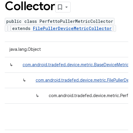
Collector
public class PerfettoPullerMetricCollector
extends
FilePullerDeviceMetricCollector
java.lang.Object
↳
com.android.tradefed.device.metric.BaseDeviceMetricCo
↳
com.android.tradefed.device.metric.FilePullerDev
↳
com.android.tradefed.device.metric.Perfett