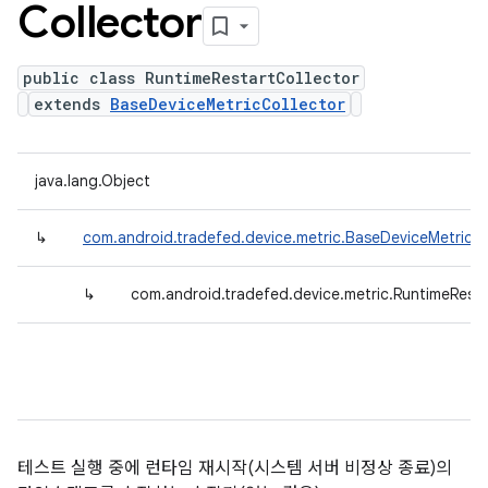
Collector
public class RuntimeRestartCollector
extends
BaseDeviceMetricCollector
java.lang.Object
↳
com.android.tradefed.device.metric.BaseDeviceMetricCo
↳
com.android.tradefed.device.metric.RuntimeResta
테스트 실행 중에 런타임 재시작(시스템 서버 비정상 종료)의