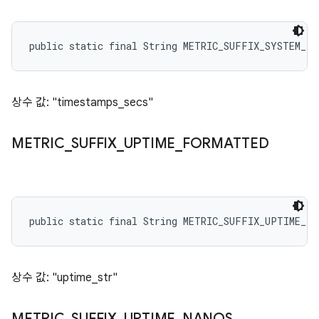
public static final String METRIC_SUFFIX_SYSTEM_TI
상수 값: "timestamps_secs"
METRIC
_
SUFFIX
_
UPTIME
_
FORMATTED
public static final String METRIC_SUFFIX_UPTIME_F
상수 값: "uptime_str"
METRIC
_
SUFFIX
_
UPTIME
_
NANOS