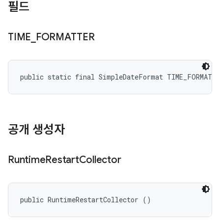
필드
TIME
_
FORMATTER
public static final SimpleDateFormat TIME_FORMATT
공개 생성자
Runtime
Restart
Collector
public RuntimeRestartCollector ()