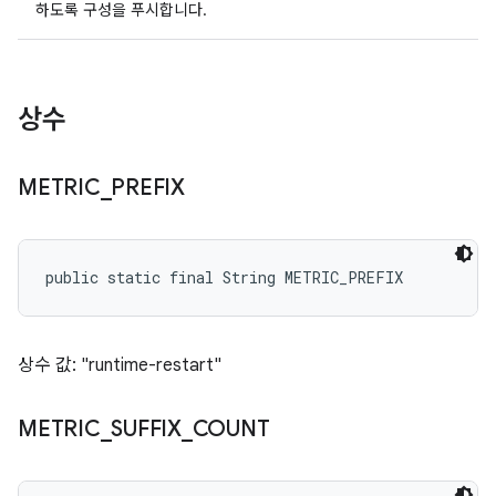
하도록 구성을 푸시합니다.
상수
METRIC
_
PREFIX
public static final String METRIC_PREFIX
상수 값: "runtime-restart"
METRIC
_
SUFFIX
_
COUNT