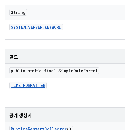
String
SYSTEM
_
SERVER
_
KEYWORD
필드
public static final Simple
Date
Format
TIME
_
FORMATTER
공개 생성자
Runtime
Restart
Collector
()