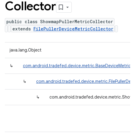
Collector
public class ShowmapPullerMetricCollector
extends
FilePullerDeviceMetricCollector
java.lang.Object
↳
com.android.tradefed.device.metric.BaseDeviceMetricCo
↳
com.android.tradefed.device.metric.FilePullerDev
↳
com.android.tradefed.device.metric.Showm