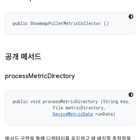
public ShowmapPullerMetricCollector ()
공개 메서드
process
Metric
Directory
public void processMetricDirectory (String key, 

                File metricDirectory, 

DeviceMetricData
 runData)
메서드 구현을 통해 디렉터리를 로깅하고 에 배치할 측정항목