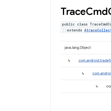
Trace
Cmd
public class TraceCmdC
extends
AtraceCollec
java.lang.Object
↳
com.android.tradef
↳
com.androi
↳
co