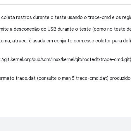
 coleta rastros durante o teste usando o trace-cmd e os regi
rmite a desconexão do USB durante o teste (como no teste de
ema, atrace, é usada em conjunto com esse coletor para defin
//git.kernel.org/pub/scm/linux/kernel/git/rostedt/trace-cmd.gi
formato trace.dat (consulte o man 5 trace-cmd.dat) produzid