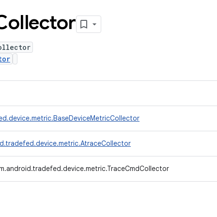
Collector
ollector
tor
ed.device.metric.BaseDeviceMetricCollector
d.tradefed.device.metric.AtraceCollector
m.android.tradefed.device.metric.TraceCmdCollector