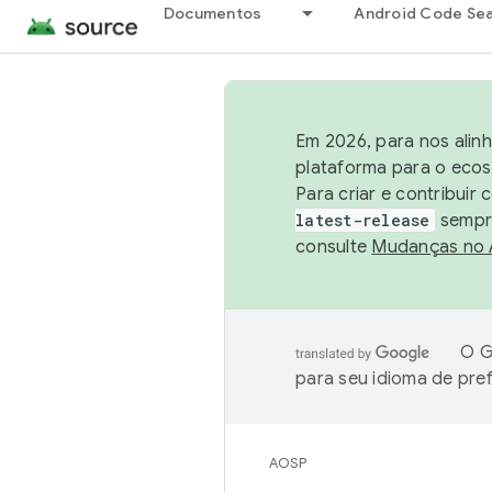
Documentos
Android Code Se
Em 2026, para nos alin
plataforma para o ecos
Para criar e contribuir
latest-release
sempre
consulte
Mudanças no
O G
para seu idioma de pre
AOSP