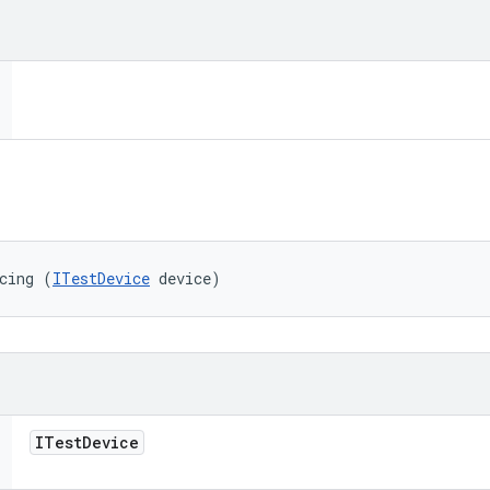
cing (
ITestDevice
 device)
ITest
Device