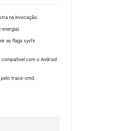
stra na invocação.
 energia).
ir as flags sysfs
t) compatível com o Android
o pelo trace-cmd.