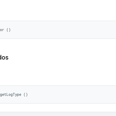
tor ()
dos
 getLogType ()