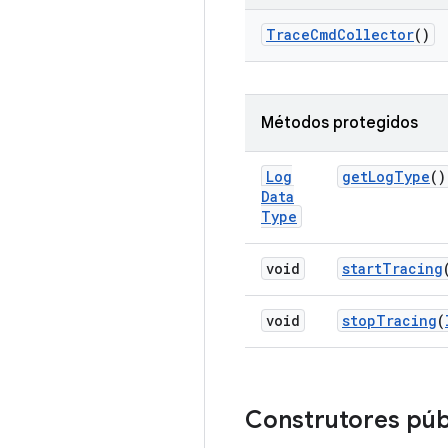
Trace
Cmd
Collector
()
Métodos protegidos
Log
get
Log
Type
()
Data
Type
void
start
Tracing
void
stop
Tracing
(
Construtores púb