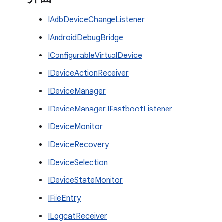
IAdbDeviceChangeListener
IAndroidDebugBridge
IConfigurableVirtualDevice
IDeviceActionReceiver
IDeviceManager
IDeviceManager.IFastbootListener
IDeviceMonitor
IDeviceRecovery
IDeviceSelection
IDeviceStateMonitor
IFileEntry
ILogcatReceiver