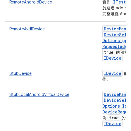
ITest
De
RemoteAndroidDevice
實作
於透過 adb co
完整堆疊 Andr
Device
Mana
RemoteAvdIDevice
Device
Sele
Options
.
gce
Requested(
)
true
的預留
IDevice
IDevice
StubDevice
的
作。
Device
Mana
StubLocalAndroidVirtualDevice
Device
Sele
Options
.
loc
Device
Reque
true
為
的預
IDevice