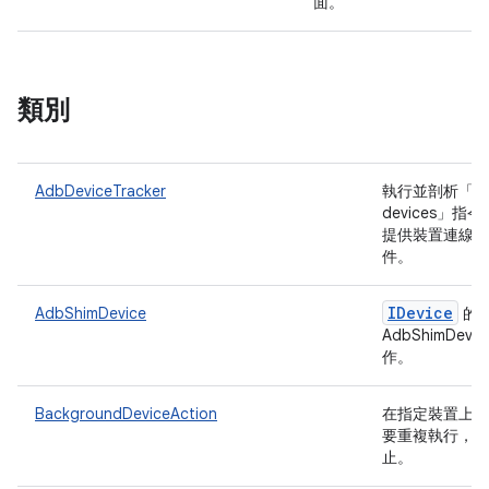
面。
類別
AdbDeviceTracker
執行並剖析「adb 
devices」
提供裝置連線和
件。
IDevice
AdbShimDevice
的
AdbShimDev
作。
BackgroundDeviceAction
在指定裝置上執
要重複執行，直
止。