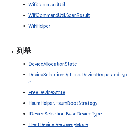
WifiCommandUtil
WifiCommandUtil.ScanResult
WifiHelper
列舉
DeviceAllocationState
DeviceSelectionOptions.DeviceRequestedTyp
e
FreeDeviceState
HsumHelper.HsumBootStrategy
IDeviceSelection.BaseDeviceType
ITestDevice.RecoveryMode