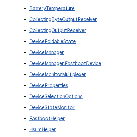
BatteryTemperature
CollectingByteOutputReceiver
CollectingOutputReceiver
DeviceFoldableState
DeviceManager
DeviceManager.FastbootDevice
DeviceMonitorMultiplexer
DeviceProperties
DeviceSelectionOptions
DeviceStateMonitor
FastbootHelper
HsumHelper