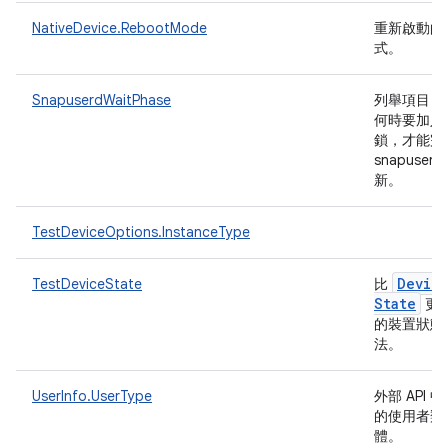
NativeDevice.RebootMode
重新啟動的
式。
SnapuserdWaitPhase
列舉項目，
何時要加入
鎖，才能完
snapuserd
新。
TestDeviceOptions.InstanceType
Devic
TestDeviceState
比
State
更
的裝置狀態
法。
UserInfo.UserType
外部 API 
的使用者類
體。