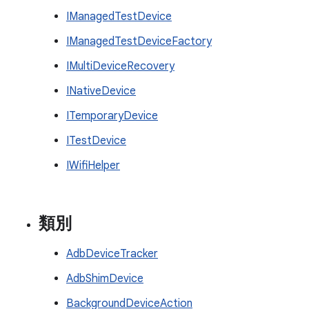
IManagedTestDevice
IManagedTestDeviceFactory
IMultiDeviceRecovery
INativeDevice
ITemporaryDevice
ITestDevice
IWifiHelper
類別
AdbDeviceTracker
AdbShimDevice
BackgroundDeviceAction