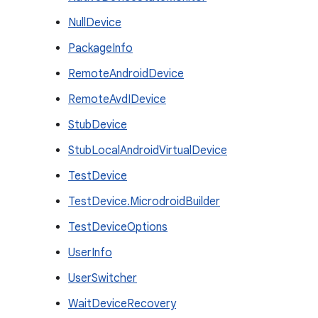
NullDevice
PackageInfo
RemoteAndroidDevice
RemoteAvdIDevice
StubDevice
StubLocalAndroidVirtualDevice
TestDevice
TestDevice.MicrodroidBuilder
TestDeviceOptions
UserInfo
UserSwitcher
WaitDeviceRecovery