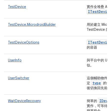
TestDevice
實作全堆疊 And
ITest
Devic
TestDevice.MicrodroidBuilder
用於建立 Microd
TestDevice
ITest
Devic
TestDeviceOptions
的容器
UserInfo
與平台中的 User
似。
UserSwitcher
這個輔助物件可
type
定
的使
後切換回先前
IDevi
WaitDeviceRecovery
簡單的
實作，可等待裝
簡單指令。