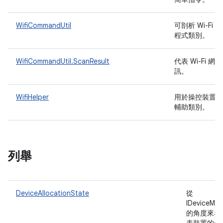
WifiCommandUtil
可剖析 Wi-Fi
程式類別。
WifiCommandUtil.ScanResult
代表 Wi-Fi 
訊。
WifiHelper
用於操控裝置上 W
輔助類別。
列舉
DeviceAllocationState
從
IDeviceMa
的角度來看