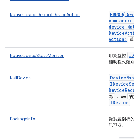
ERROR(
Devic
NativeDevice.RebootDeviceAction
com
.
android
device
.
Nati
Device
Actio
Action)
重新
IDe
NativeDeviceStateMonitor
用於監控
輔助程式類別
Device
Mana
NullDevice
IDevice
Sel
Device
Reque
true
為
的預
IDevice
PackageInfo
從裝置剖析的應
訊容器。