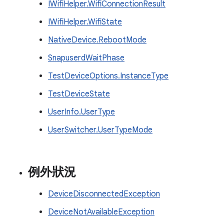
IWifiHelper.WifiConnectionResult
IWifiHelper.WifiState
NativeDevice.RebootMode
SnapuserdWaitPhase
TestDeviceOptions.InstanceType
TestDeviceState
UserInfo.UserType
UserSwitcher.UserTypeMode
例外狀況
DeviceDisconnectedException
DeviceNotAvailableException