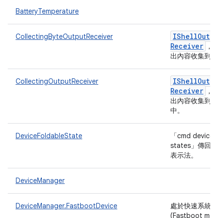
BatteryTemperature
IShell
Outpu
CollectingByteOutputReceiver
Receiver
，
出內容收集到
IShell
Outpu
CollectingOutputReceiver
Receiver
，
出內容收集到
中。
DeviceFoldableState
「cmd device_s
states」傳
表示法。
DeviceManager
DeviceManager.FastbootDevice
處於快速系統啟
(Fastboot m