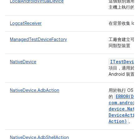
LocalAndroidVirtualDevice
這個類別適用於在 
主機上執行的
LogcatReceiver
在背景收集 log
ManagedTestDeviceFactory
工廠會建立可由 
同類型裝置
ITest
Devic
NativeDevice
項目，適用於非
Android 裝置
NativeDevice.AdbAction
用於執行 OS「ad
ERROR(
Dev
的
com
.
android
device
.
Nati
Device
Actio
Action)
。
NativeDevice.AdbShellAction