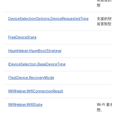
表裝置的分
態
DeviceSelectionOptions.DeviceRequestedType
支援的預留
裝置類型。
FreeDeviceState
HsumHelper.HsumBootStrategy
IDeviceSelection.BaseDeviceType
ITestDevice.RecoveryMode
IWifiHelper.WifiConnectionResult
IWifiHelper.WifiState
Wi-Fi 要求
態。