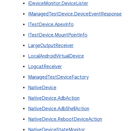
IDeviceMonitor.DeviceLister
IManagedTestDevice.DeviceEventResponse
ITestDevice.ApexInfo
ITestDevice.MountPointInfo
LargeOutputReceiver
LocalAndroidVirtualDevice
LogcatReceiver
ManagedTestDeviceFactory
NativeDevice
NativeDevice.AdbAction
NativeDevice.AdbShellAction
NativeDevice.RebootDeviceAction
NativeDeviceStateMonitor