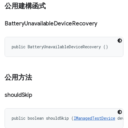
公用建構函式
Battery
Unavailable
Device
Recovery
public BatteryUnavailableDeviceRecovery ()
公用方法
should
Skip
public boolean shouldSkip (
IManagedTestDevice
 devi