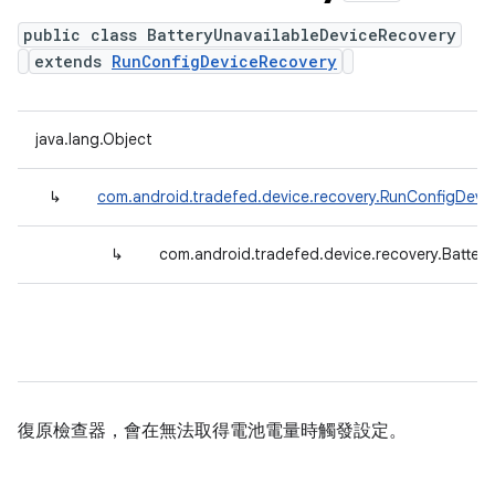
public class BatteryUnavailableDeviceRecovery
extends
RunConfigDeviceRecovery
java.lang.Object
↳
com.android.tradefed.device.recovery.RunConfigDevi
↳
com.android.tradefed.device.recovery.Batter
復原檢查器，會在無法取得電池電量時觸發設定。