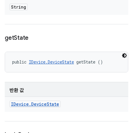
String
get
State
public 
IDevice.DeviceState
 getState ()
반환 값
IDevice
.
Device
State