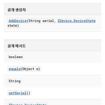
공개 생성자
Adb
Device
(String serial
,
IDevice
.
Device
State
state)
공개 메서드
boolean
equals
(Object o)
String
get
Serial
()