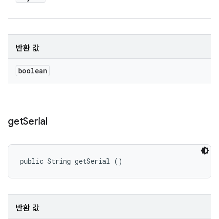
반환 값
boolean
get
Serial
public String getSerial ()
반환 값