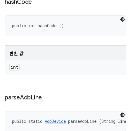
hash
Code
public int hashCode ()
반환 값
int
parse
Adb
Line
public static 
AdbDevice
 parseAdbLine (String line)