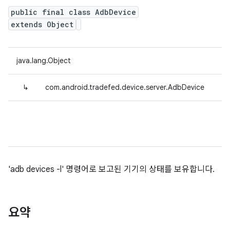
public final class AdbDevice
extends Object
java.lang.Object
↳
com.android.tradefed.device.server.AdbDevice
'adb devices -l' 명령어로 보고된 기기의 상태를 보유합니다.
요약