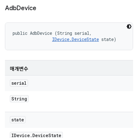
Adb
Device
public AdbDevice (String serial, 

IDevice.DeviceState
 state)
매개변수
serial
String
state
IDevice
.
Device
State