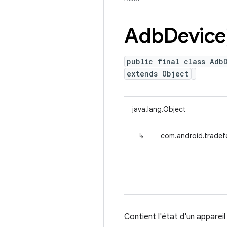
Adb
Device
public final class Adb
extends Object
java.lang.Object
↳
com.android.tradef
Contient l'état d'un appareil