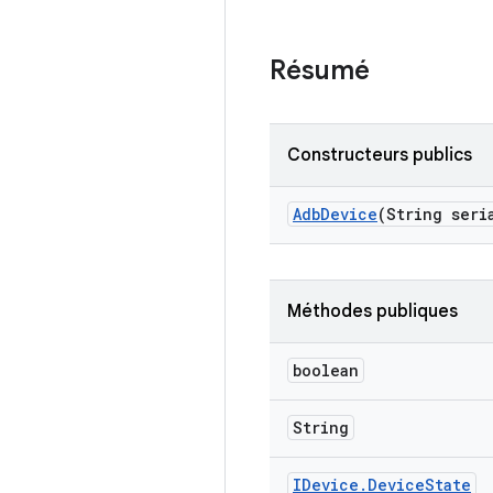
Résumé
Constructeurs publics
Adb
Device
(String seri
Méthodes publiques
boolean
String
IDevice
.
Device
State