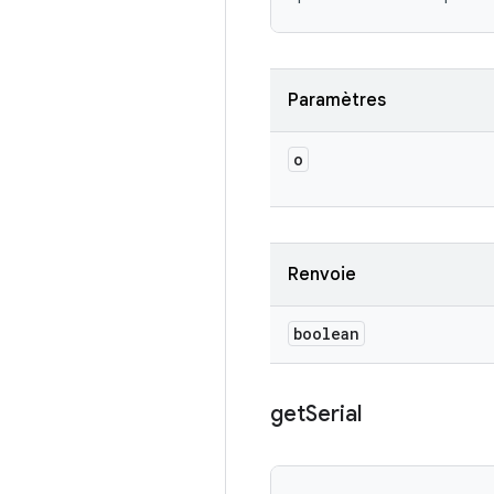
Paramètres
o
Renvoie
boolean
get
Serial