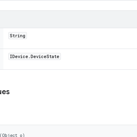
String
IDevice
.
Device
State
ues
 (Object o)