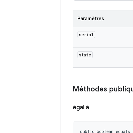
Paramètres
serial
state
Méthodes publiq
égal à
public boolean equals