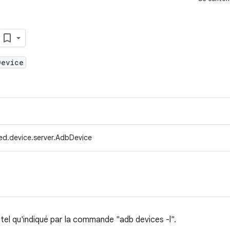
Device
ed.device.server.AdbDevice
 tel qu'indiqué par la commande "adb devices -l".