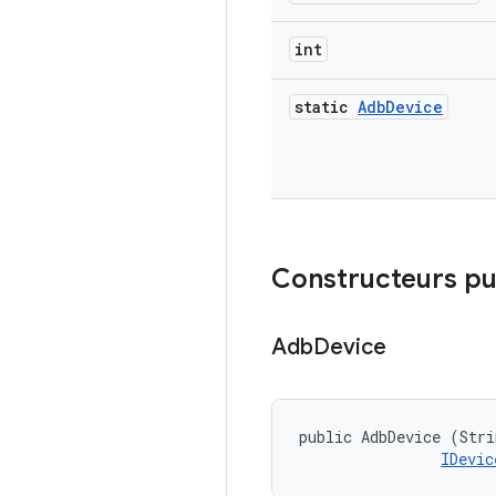
int
static
Adb
Device
Constructeurs pu
Adb
Device
public AdbDevice (Stri
IDevic