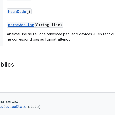
hash
Code
()
parse
Adb
Line
(String line)
Analyse une seule ligne renvoyée par "adb devices -l" en tant qu'
ne correspond pas au format attendu.
blics
ng serial, 

e.DeviceState
 state)