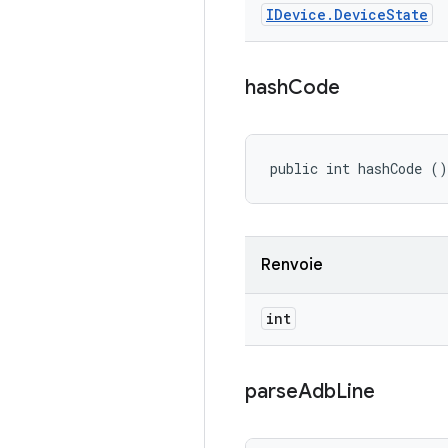
IDevice
.
Device
State
hash
Code
public int hashCode ()
Renvoie
int
parse
Adb
Line