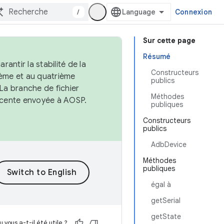
/
Connexion
Sur cette page
Résumé
antir la stabilité de la
Constructeurs
ème et au quatrième
publics
 La branche de fichier
Méthodes
récente envoyée à AOSP.
publiques
Constructeurs
publics
AdbDevice
Méthodes
publiques
égal à
getSerial
getState
 vous a-t-il été utile ?