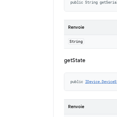
public String getSeria
Renvoie
String
get
State
public 
IDevice.DeviceS
Renvoie