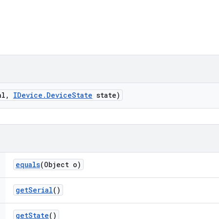
al
,
IDevice
.
Device
State
state)
equals
(Object o)
get
Serial
()
get
State
()