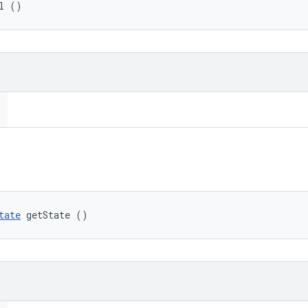
l ()
tate
 getState ()