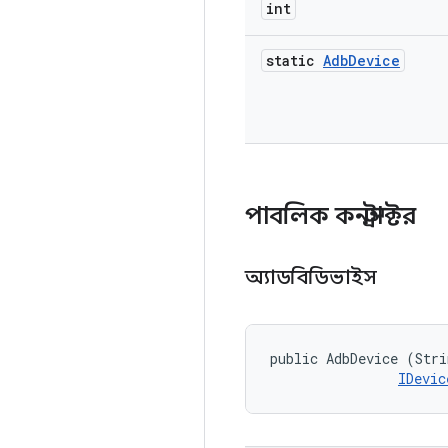
int
static
Adb
Device
পাবলিক কনস্ট্রাক্টর
অ্যাডবিডিভাইস
public AdbDevice (Stri
IDevic