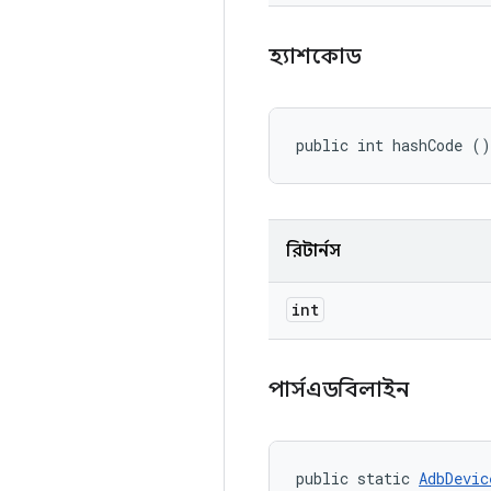
হ্যাশকোড
public int hashCode ()
রিটার্নস
int
পার্সএডবিলাইন
public static 
AdbDevic