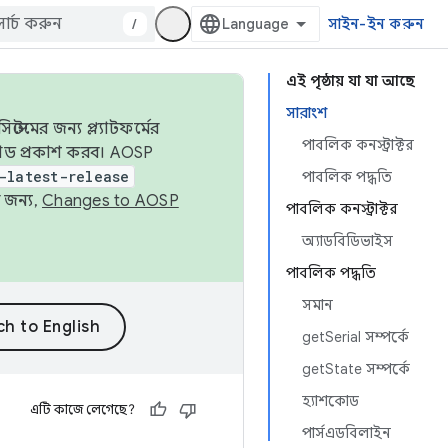
/
সাইন-ইন করুন
এই পৃষ্ঠায় যা যা আছে
সারাংশ
েমের জন্য প্ল্যাটফর্মের
পাবলিক কনস্ট্রাক্টর
 কোড প্রকাশ করব। AOSP
-latest-release
পাবলিক পদ্ধতি
 জন্য,
Changes to AOSP
পাবলিক কনস্ট্রাক্টর
অ্যাডবিডিভাইস
পাবলিক পদ্ধতি
সমান
getSerial সম্পর্কে
getState সম্পর্কে
হ্যাশকোড
এটি কাজে লেগেছে?
পার্সএডবিলাইন