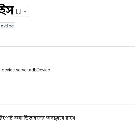
াইস
Device
.device.server.adbDevice
 রিপোর্ট করা ডিভাইসের অবস্থা ধরে রাখে।