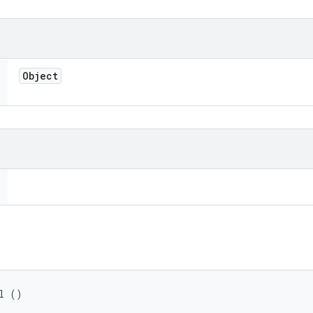
Object
l ()