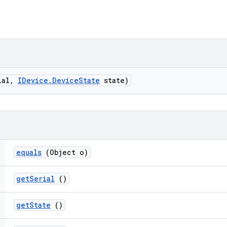
ial
,
IDevice
.
Device
State
state)
equals
(Object o)
get
Serial
()
get
State
()