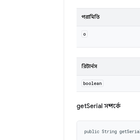
পরামিতি
o
রিটার্নস
boolean
get
Serial সম্পর্কে
public String getSeria