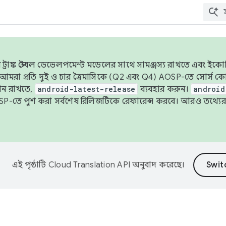
াঙ্ক স্টেবল ডেভেলপমেন্ট মডেলের সাথে সামঞ্জস্য রাখতে এবং ইকোসিস্ট
ে, আমরা প্রতি দুই ও চার ত্রৈমাসিকে (Q2 এবং Q4) AOSP-তে সোর্স
ান রাখতে,
android-latest-release
ব্যবহার করুন।
android
বদা AOSP-তে পুশ করা সর্বশেষ রিলিজটিকে রেফারেন্স করবে। আরও তথ্যের
এই পৃষ্ঠাটি
Cloud Translation API
অনুবাদ করেছে।