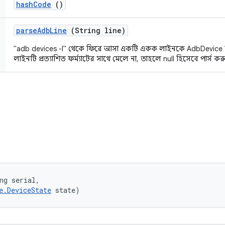
hash
Code
()
parse
Adb
Line
(String line)
"adb devices -l" থেকে ফিরে আসা একটি একক লাইনকে AdbDevice হি
লাইনটি প্রত্যাশিত ফর্ম্যাটের সাথে মেলে না, তাহলে null হিসেবে পার্স কর
ng serial, 

e.DeviceState
 state)