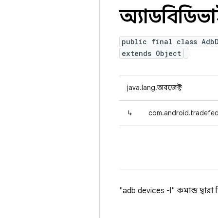
অ্যাডবিডিভ
public final class Adb
extends Object
java.lang.অবজেক্ট
↳
com.android.tradefed
"adb devices -l" কমান্ড দ্বারা