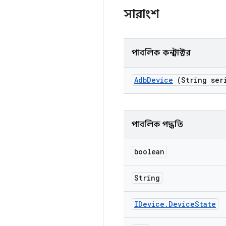
সারাংশ
পাবলিক কনস্ট্রাক্টর
Adb
Device
(String ser
পাবলিক পদ্ধতি
boolean
String
IDevice
.
Device
State