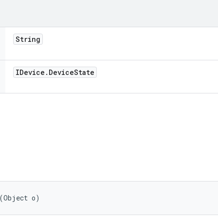
String
IDevice
.
Device
State
 (Object o)