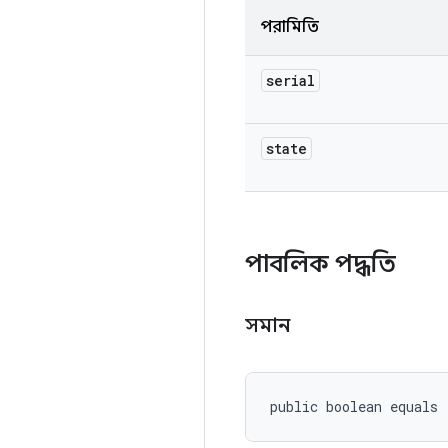
পরামিতি
serial
state
পাবলিক পদ্ধতি
সমান
public boolean equals