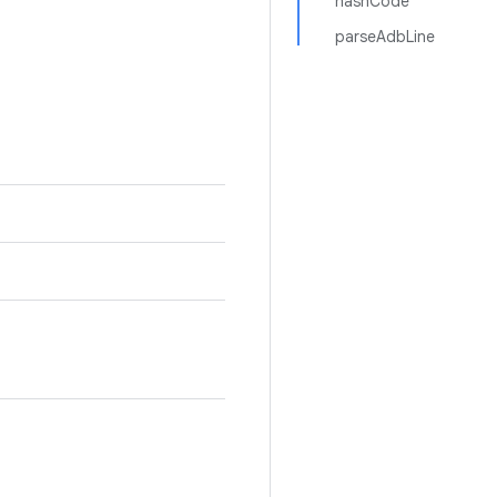
hashCode
parseAdbLine