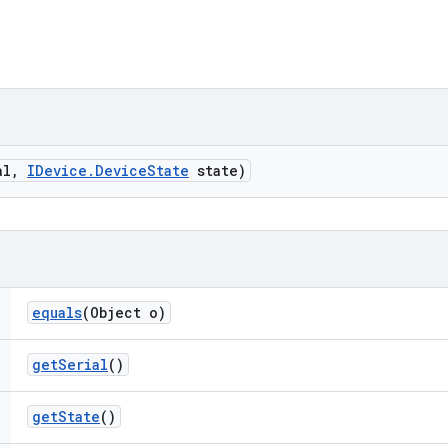
al
,
IDevice
.
Device
State
state)
equals
(Object o)
get
Serial
()
get
State
()