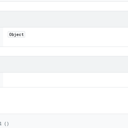
Object
l ()