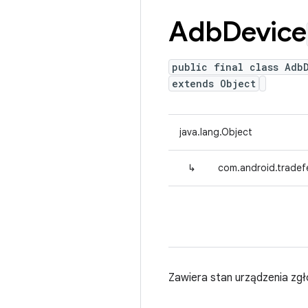
Adb
Device
public final class Adb
extends Object
java.lang.Object
↳
com.android.tradef
Zawiera stan urządzenia zgł