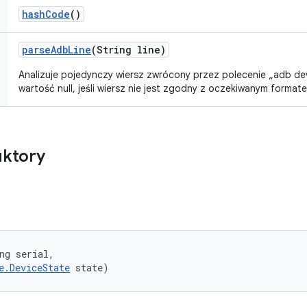
hash
Code
()
parse
Adb
Line
(String line)
Analizuje pojedynczy wiersz zwrócony przez polecenie „adb dev
wartość null, jeśli wiersz nie jest zgodny z oczekiwanym format
uktory
ng serial, 

e.DeviceState
 state)