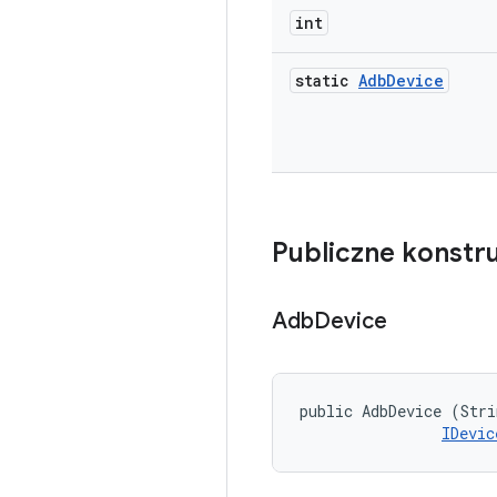
int
static
Adb
Device
Publiczne konstr
Adb
Device
public AdbDevice (Stri
IDevic