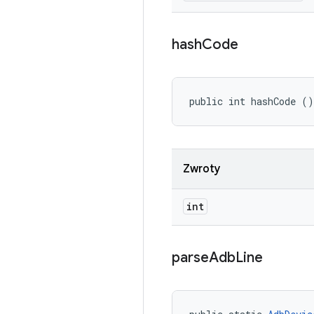
hash
Code
public int hashCode ()
Zwroty
int
parse
Adb
Line