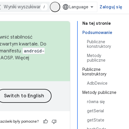
/
Zaloguj się
Na tej stronie
Podsumowanie
wnić stabilność
Publiczne
zwartym kwartale. Do
konstruktory
 manifestu
android-
Metody
 AOSP. Więcej
publiczne
Publiczne
konstruktory
AdbDevice
Metody publiczne
równa się
getSerial
getState
kazówki były pomocne?