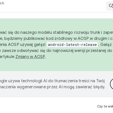
rch
wać się do naszego modelu stabilnego rozwoju trunk i zape
e, będziemy publikować kod źródłowy w AOSP w drugim i c
enia AOSP używaj gałęzi
android-latest-release
. Gałąź
 zawsze odwoływać się do najnowszej wersji przesłanej do
 artykule
Zmiany w AOSP
.
gle używa technologii AI do tłumaczenia treści na Twój
umaczenia wygenerowane przez AI mogą zawierać błędy.
Czy te ws