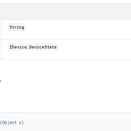
String
IDevice
.
Device
State
e
 (Object o)