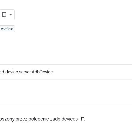
Device
ed.device.server.AdbDevice
oszony przez polecenie „adb devices -l”.