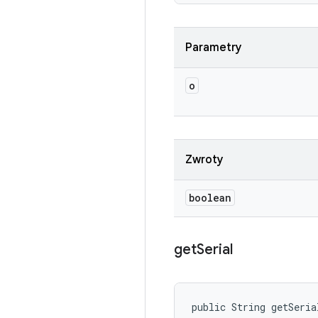
Parametry
o
Zwroty
boolean
get
Serial
public String getSeria