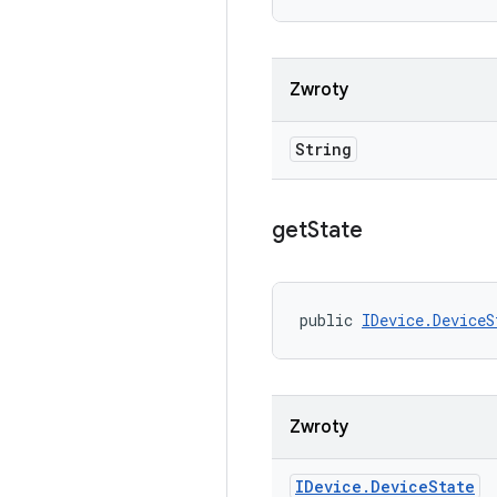
Zwroty
String
get
State
public 
IDevice.DeviceS
Zwroty
IDevice
.
Device
State