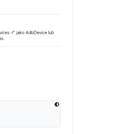
ices -l” jako AdbDevice lub
em.