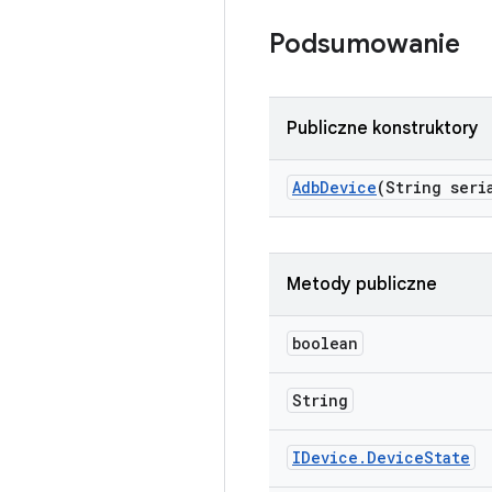
Podsumowanie
Publiczne konstruktory
Adb
Device
(String seri
Metody publiczne
boolean
String
IDevice
.
Device
State