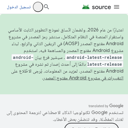
تسجيل الدخول
اعتبارًا من عام 2026، ولضمان اتّساق نموذج التطوير الثابت الأساسي
واستقرار المنصة في النظام المتكامل، سننشر رمز المصدر في مشروع
Android مفتوح المصدر (AOSP) في الربعَين الثاني والرابع. لبناء
مشروع Android مفتوح المصدر والمساهمة فيه، استخدِم
android-latest-release
. سيشير فرع بيان
android-
latest-release
دائمًا إلى أحدث إصدار تم نشره في مشروع
Android مفتوح المصدر. لمزيد من المعلومات، يُرجى الاطّلاع على
التغييرات في مشروع Android مفتوح المصدر
.
تستخدم Google تكنولوجيا الذكاء الاصطناعي لترجمة المحتوى إلى
لغتك المفضّلة، وقد تتضمّن بعض الأخطاء.