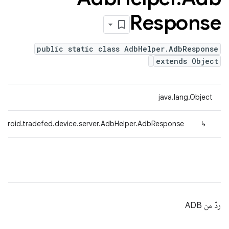
Response
public static class AdbHelper.AdbResponse
extends Object
java.lang.Object
ndroid.tradefed.device.server.AdbHelper.AdbResponse
↳
ردّ من ADB