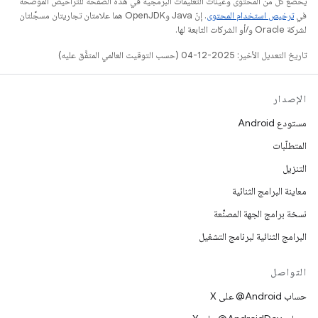
يخضع كل من المحتوى وعيّنات التعليمات البرمجية في هذه الصفحة للتراخيص الموضحّة
في
ترخيص استخدام المحتوى
. إنّ Java وOpenJDK هما علامتان تجاريتان مسجَّلتان
لشركة Oracle و/أو الشركات التابعة لها.
تاريخ التعديل الأخير: 2025-12-04 (حسب التوقيت العالمي المتفَّق عليه)
الإصدار
مستودع Android
المتطلّبات
التنزيل
معاينة البرامج الثنائية
نسخة برامج الجهة المصنِّعة
البرامج الثنائية لبرنامج التشغيل
التواصل
حساب ‎@Android على X